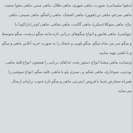
(مقوا سلیمانی)، شورت، ماهی شهری، ماهی طلال، ماهی چمن، ماهی مقوا سفید،
ماهی سرخو، ماهی تن (هوور)، ماهی کفشک، ماهی راشگو، ماهی صبیتی، ماهی
بیاح، ماهی سوکلا (سکن)، ماهی گالیت، ماهی صافی، ماهی کوتر (باراکودا یا
دوولمی)، ماهی هامور و انواع میگوهای دریایی تازه مانند میگو درشت، میگو متوسط
و میگو سر تیز، شاه میگو، میگو پلویی و خشک را به صورت خرید آنلاین ماهی و میگو
و یا تلفنی تهیه نمایید.
وبسایت ماهی مشتا انواع دستور پخت غذاهای دریایی را همچون انواع قلیه ماهی،
پودینی، سوخاری، ماهی شکم پر، سبزی پلو با ماهی، قلیه میگو، انواع سوشی را
همراه سفارش شما با فروش اینترنتی ماهی و میگو تازه جنوب برایتان ارسال
می‌نماید.