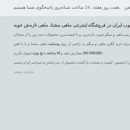
هفت روز هفته ، 24 ساعت شبانه‌روز پاسخگوی شما هستیم.
تی ماهی و میگو جنوب، تازه‌ترین و با کیفیت‌ترین محصولات صید روز را از صیادان
رای خرید آنلاین ماهی و میگو، به راحتی از روی
وبسایت
ماهی مشتا و یا با تلفن
تحویل بگیرید.
09170965865
سفارش دهید و
48
ساعته
با
یخ
ویژه
 یک را با تضمین کیفیت و ضمانت بازگشت محصول از بندرعباس به سراسر ایران میسر
نمایش بیشتر
ه، ماهی سنگسر، ماهی حلوا سیاه، ماهی حلوا سفید، ماهی سارم (مقوا سلیمانی)،
ت، ماهی صافی، ماهی کوتر (باراکودا یا دوولمی)، ماهی هامور و انواع میگوهای