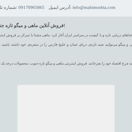
info@mahimoshta.com
آدرس ایمیل:
09170965865
شماره تلفن:
فروش آنلاین ماهی و میگو تازه جنوب ایران در فروشگاه اینترنتی ماهی مشتا، ماهی تازه‌ش خوبه!
های دریایی تازه و با کیفیت در سراسر ایران آغاز کرد. ماهی مشتا با تمرکز بر فروش اینترن
 و میگو می‌توانید صید تازه‌ی دریای عمان و خلیج فارس را در سفره‌ی خود داشته باشید. ب
وانند چرخ اقتصاد خود را بچرخانند. فروش اینترنتی ماهی و میگو تازه جنوب، محصولات درجه
کرده است. تلاش ماهی مشتا، ارائه‌ی انواعی از خوراکیهای دریایی است که تفاوتهای قابل توجهی از نظر کیفیت با سایر محصولات موجود در بازار داشته باشد.
کمک سیستم فروش آنلاین ماهی و میگو تازه جنوب، انواع ماهی همچون ماهی شیر، ماهی شورید
(هوور)، ماهی کفشک، ماهی راشگو، ماهی صبیتی، ماهی بیاح، ماهی سوکلا (سکن)، ماهی گالی
دریایی تازه مانند میگو درشت، میگو متوسط و میگو سر تیز، شاه میگو، میگو پلویی و خشک را به صورت خرید آنلاین ماهی و میگو و یا تلفنی تهیه نمایید.