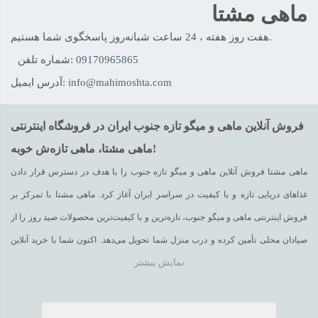
ماهی مشتا
هفت روز هفته ، 24 ساعت شبانه‌روز پاسخگوی شما هستیم.
09170965865
شماره تلفن:
info@mahimoshta.com
آدرس ایمیل:
فروش آنلاین ماهی و میگو تازه جنوب ایران در فروشگاه اینترنتی
ماهی مشتا، ماهی تازه‌ش خوبه!
ماهی مشتا فروش آنلاین ماهی و میگو تازه جنوب را با هدف در دسترس قرار دادن
غذاهای دریایی تازه و با کیفیت در سراسر ایران آغاز کرد. ماهی مشتا با تمرکز بر
فروش اینترنتی ماهی و میگو جنوب، تازه‌ترین و با کیفیت‌ترین محصولات صید روز را از
صیادان محلی تأمین کرده و درب منزل شما تحویل می‌دهد. اکنون شما با خرید آنلاین
نمایش بیشتر
ماهی و میگو می‌توانید صید تازه‌ی دریای عمان و خلیج فارس را در سفره‌ی خود داشته
باشید. برای خرید آنلاین ماهی و میگو، به راحتی از روی
وبسایت
ماهی مشتا و یا با تلفن
تحویل بگیرید.
09170965865
سفارش دهید و
48
ساعته
با
یخ
ویژه