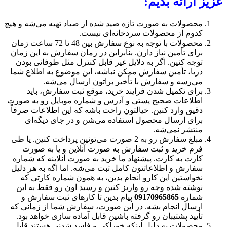
عزیز ارائه بدیم:
محصولات به صورت تازه صید شده از صیاد تهیه می‌‌شه و هیچ
کدوم از محصولات سردخانه‌‌ای نیست.
محصولات با توجه به نوع سفارش بین 48 تا 72 ساعت زمان
برای تأمین نیاز دارن. بنابراین در زمان سفارش به این زمان
توجه کنین. اگر به دلایل غیر قابل کنترل مثل طوفانی بودن
دریا، تأمین سفارش ممکن نباشه، این موضوع به اطلاع شما
می‌‌رسه و سفارش با تأخیر براتون ارسال می‌‌شه.
برای تکمیل شدن فرایند خرید، موقع ثبت سفارش، باید
اطلاعات صحیح پستی و آدرس و شماره موبایل رو به صورت
دقیق وارد کنین. خیالتون راحت باشه که این اطلاعات صرفاً
برای ارسال محصول استفاده می‌‌شن و در جای دیگه‌‌ای
منتشر نمی‌‌شه.
مبلغ سفارش رو به 2 صورت می‌‌تونین پرداخت کنین. یا طی
فرم خرید و ثبت سفارش به صورت آنلاین و یا به صورت
کارت به کارت. پیشنهاد ما خرید به صورت آنلاینه که شماره
سفارش و اطلاعاتتون کامل ثبت می‌‌شه. اما اگه به هر دلیل
نخواستین این کارو انجام بدین، به همون شماره کارتی که
نوشته شده وجه رو واریز کنین و رسید اون رو فقط به این
شماره
09170965865
پیام بدین تا کارهای ثبت سفارش و
ارسال انجام بشه. در این صورت، سفارش شما از زمانی که
تأیید پشتیبان رو گرفته باشین قابل آماده سازی خواهد بود.
محصولات به دلیل اینکه خوراکی و فاسد شدنی هستند قابل