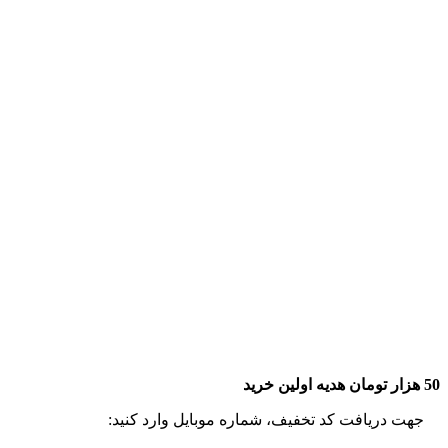
سرخو، ماهی تن (هوور)، ماهی کفشک، ماهی راشگو، ماهی صبیتی،
ماهی بیاح، ماهی سوکلا (سکن)، ماهی گالیت، ماهی صافی، ماهی
کوتر (باراکودا یا دوولمی)، ماهی هامور و انواع میگوهای دریایی تازه
مانند میگو درشت، میگو متوسط و میگو سر تیز، شاه میگو، میگو
پلویی و خشک را به صورت خرید آنلاین ماهی و میگو و یا تلفنی تهیه
نمایید.
وبسایت ماهی مشتا انواع دستور پخت غذاهای دریایی را همچون
انواع قلیه ماهی، پودینی، سوخاری، ماهی شکم پر، سبزی پلو با
ماهی، قلیه میگو، انواع سوشی را همراه سفارش شما با فروش
اینترنتی ماهی و میگو تازه جنوب برایتان ارسال می‌نماید.
50 هزار تومان هدیه اولین خرید
جهت دریافت کد تخفیف، شماره موبایل وارد کنید: