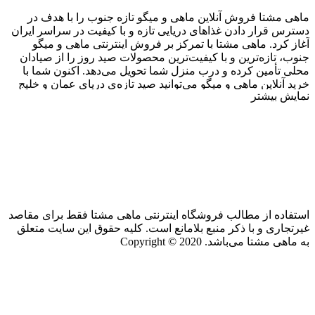
ماهی مشتا فروش آنلاین ماهی و میگو تازه جنوب را با هدف در
دسترس قرار دادن غذاهای دریایی تازه و با کیفیت در سراسر ایران
آغاز کرد. ماهی مشتا با تمرکز بر فروش اینترنتی ماهی و میگو
جنوب، تازه‌ترین و با کیفیت‌ترین محصولات صید روز را از صیادان
محلی تأمین کرده و درب منزل شما تحویل می‌دهد. اکنون شما با
خرید آنلاین ماهی و میگو می‌توانید صید تازه‌ی دریای عمان و خلیج
نمایش بیشتر
فارس را در سفره‌ی خود داشته باشید. برای خرید آنلاین ماهی و
میگو، به راحتی از روی
وبسایت
ماهی مشتا و یا با تلفن
09170965865
سفارش دهید و
48
ساعته
با
یخ
ویژه
تحویل بگیرید.
با فروش آنلاین ماهی و میگو تازه جنوب می‌توان از صیادان محلی
حمایت کرد تا بتوانند چرخ اقتصاد خود را بچرخانند. فروش
اینترنتی ماهی و میگو تازه جنوب، محصولات درجه یک را با تضمین
کیفیت و ضمانت بازگشت محصول از بندرعباس به سراسر ایران
میسر کرده است. تلاش ماهی مشتا، ارائه‌ی انواعی از خوراکیهای
استفاده از مطالب فروشگاه اینترنتی ماهی مشتا فقط برای مقاصد
دریایی است که تفاوتهای قابل توجهی از نظر کیفیت با سایر
غیرتجاری و با ذکر منبع بلامانع است. کلیه حقوق این سایت متعلق
محصولات موجود در بازار داشته باشد.
به ماهی مشتا می‌باشد. Copyright © 2020
با فروش اینترنتی ماهی و میگو تازه جنوب، در وبسایت ماهی مشتا
می‌توانید به کمک سیستم فروش آنلاین ماهی و میگو تازه جنوب،
انواع ماهی همچون ماهی شیر، ماهی شوریده، ماهی سنگسر، ماهی
حلوا سیاه، ماهی حلوا سفید، ماهی سارم (مقوا سلیمانی)، شورت،
ماهی شهری، ماهی طلال، ماهی چمن، ماهی مقوا سفید، ماهی