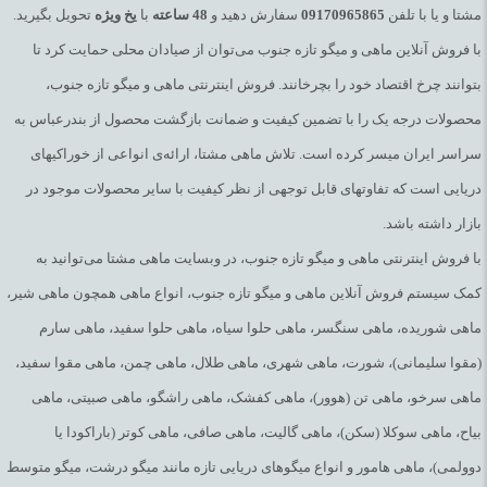
مشتا و یا با تلفن
09170965865
سفارش دهید و
48
ساعته
با
یخ
ویژه
تحویل بگیرید.
با فروش آنلاین ماهی و میگو تازه جنوب می‌توان از صیادان محلی حمایت کرد تا
بتوانند چرخ اقتصاد خود را بچرخانند. فروش اینترنتی ماهی و میگو تازه جنوب،
محصولات درجه یک را با تضمین کیفیت و ضمانت بازگشت محصول از بندرعباس به
سراسر ایران میسر کرده است. تلاش ماهی مشتا، ارائه‌ی انواعی از خوراکیهای
دریایی است که تفاوتهای قابل توجهی از نظر کیفیت با سایر محصولات موجود در
بازار داشته باشد.
با فروش اینترنتی ماهی و میگو تازه جنوب، در وبسایت ماهی مشتا می‌توانید به
کمک سیستم فروش آنلاین ماهی و میگو تازه جنوب، انواع ماهی همچون ماهی شیر،
ماهی شوریده، ماهی سنگسر، ماهی حلوا سیاه، ماهی حلوا سفید، ماهی سارم
(مقوا سلیمانی)، شورت، ماهی شهری، ماهی طلال، ماهی چمن، ماهی مقوا سفید،
ماهی سرخو، ماهی تن (هوور)، ماهی کفشک، ماهی راشگو، ماهی صبیتی، ماهی
بیاح، ماهی سوکلا (سکن)، ماهی گالیت، ماهی صافی، ماهی کوتر (باراکودا یا
دوولمی)، ماهی هامور و انواع میگوهای دریایی تازه مانند میگو درشت، میگو متوسط