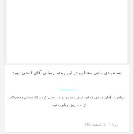
0
بسته بندی ماهی مشتا رو در این ویدئو ارسالی آقای فاتحی ببینید
سپاس از آقای فاتحی که این کلیپ زیبا رو برام ارسال کردند 🚣‍♂️ تمامی محصولات
از صید روز دریایی جنوبه…
رویا
19 اسفند 1400