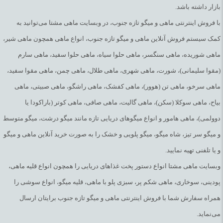
بازار داشته باشد.
با فروش اینترنتی ماهی و میگو تازه جنوب، در وبسایت ماهی مشتا می‌توانید به
کمک سیستم فروش آنلاین ماهی و میگو تازه جنوب، انواع ماهی همچون ماهی شیر،
ماهی شوریده، ماهی سنگسر، ماهی حلوا سیاه، ماهی حلوا سفید، ماهی سارم
(مقوا سلیمانی)، شورت، ماهی شهری، ماهی طلال، ماهی چمن، ماهی مقوا سفید،
ماهی سرخو، ماهی تن (هوور)، ماهی کفشک، ماهی راشگو، ماهی صبیتی، ماهی
بیاح، ماهی سوکلا (سکن)، ماهی گالیت، ماهی صافی، ماهی کوتر (باراکودا یا
دوولمی)، ماهی هامور و انواع میگوهای دریایی تازه مانند میگو درشت، میگو متوسط
و میگو سر تیز، شاه میگو، میگو پلویی و خشک را به صورت خرید آنلاین ماهی و میگو
و یا تلفنی تهیه نمایید.
وبسایت ماهی مشتا انواع دستور پخت غذاهای دریایی را همچون انواع قلیه ماهی،
پودینی، سوخاری، ماهی شکم پر، سبزی پلو با ماهی، قلیه میگو، انواع سوشی را
همراه سفارش شما با فروش اینترنتی ماهی و میگو تازه جنوب برایتان ارسال
می‌نماید.