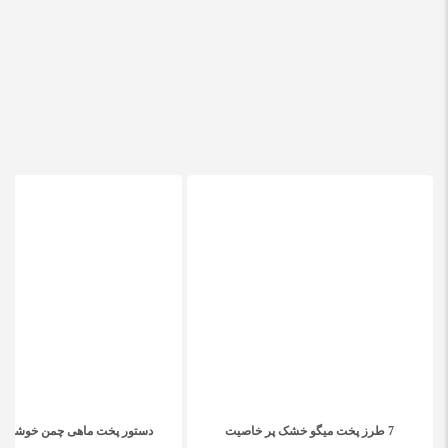
7 طرز پخت میگو خشک پر خاصیت
دستور پخت ماهی چمن خوشمزه