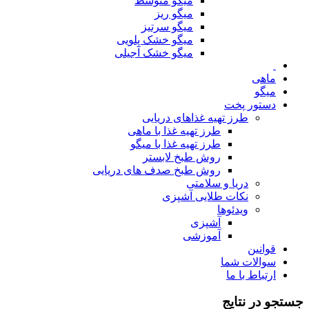
میگو متوسط
میگو ریز
میگو سرتیز
میگو خشک پلویی
میگو خشک آجیلی
ماهی
میگو
دستور پخت
طرز تهیه غذاهای دریایی
طرز تهیه غذا با ماهی
طرز تهیه غذا با میگو
روش طبخ لابستر
روش طبخ صدف های دریایی
دریا و سلامتی
نکات طلایی آشپزی
ویدئوها
آشپزی
آموزشی
قوانین
سوالات شما
ارتباط با ما
جستجو در نتایج