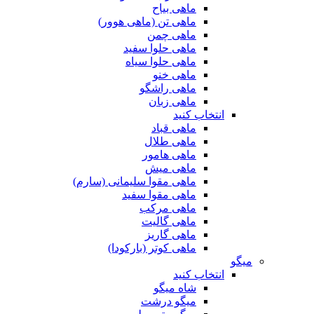
ماهی بیاح
ماهی تن (ماهی هوور)
ماهی چمن
ماهی حلوا سفید
ماهی حلوا سیاه
ماهی خنو
ماهی راشگو
ماهی زبان
انتخاب کنید
ماهی قباد
ماهی طلال
ماهی هامور
ماهی میش
ماهی مقوا سلیمانی (سارم)
ماهی مقوا سفید
ماهی مرکب
ماهی گالیت
ماهی گاریز
ماهی کوتر (بارکودا)
میگو
انتخاب کنید
شاه میگو
میگو درشت