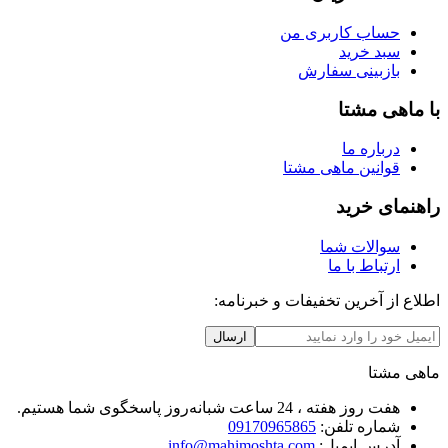
حساب کاربری من
سبد خرید
بازبینی سفارش
با ماهی مشتا
درباره ما
قوانین ماهی مشتا
راهنمای خرید
سوالات شما
ارتباط با ما
اطلاع از آخرین تخفیفات و خبرنامه:
ارسال
ماهی مشتا
هفت روز هفته ، 24 ساعت شبانه‌روز پاسخگوی شما هستیم.
شماره تلفن:
09170965865
آدرس ایمیل:
info@mahimoshta.com