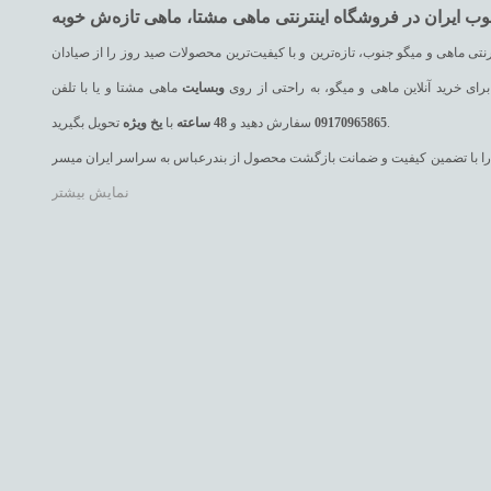
تی ماهی و میگو جنوب، تازه‌ترین و با کیفیت‌ترین محصولات صید روز را از صیادان
رای خرید آنلاین ماهی و میگو، به راحتی از روی
وبسایت
ماهی مشتا و یا با تلفن
تحویل بگیرید.
09170965865
سفارش دهید و
48
ساعته
با
یخ
ویژه
 یک را با تضمین کیفیت و ضمانت بازگشت محصول از بندرعباس به سراسر ایران میسر
نمایش بیشتر
ه، ماهی سنگسر، ماهی حلوا سیاه، ماهی حلوا سفید، ماهی سارم (مقوا سلیمانی)،
ت، ماهی صافی، ماهی کوتر (باراکودا یا دوولمی)، ماهی هامور و انواع میگوهای