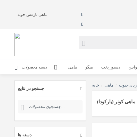
ماهی تازه‌ش خوبه!
انین
دستور پخت
میگو
ماهی
دسته محصولات
ریای جنوب
/
ماهی
/
خانه
جستجو در نتایج
ماهی کوتر (بارکودا)
جستجو
برای:
دسته ها