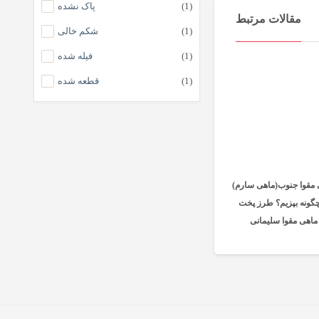
(1)
پاک نشده
ماهی چمن
مقالات مرتبط
(1)
شکم خالی
ماهی قباد
(1)
ماهی صبیتی
فیله شده
ماهی حلوا سیاه
(1)
قطعه شده
ماهی کفشک
ماهی خنو
کالاماری یا اسکوئید
ماهی شوریده
 مقوا جنوب(ماهی سارم)
ماهی زبان
چگونه بپزیم؟ طرز پخت
ماهی کوتر (بارکودا)
ماهی مقوا سلیمانی
ماهی میش
ماهی سنگسر
ماهی مرکب
ماهی سرخو