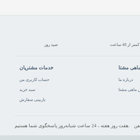
ماهی سلطان ابراهیم
ماهی گاریز
ماهی هامور
ماهی ساردین
 از 48 ساعت
صید روز
ماهی گالیت
ماهی سوکلا (ماهی سکن)
ماهی شهری
ماهی مشتا
خدمات مشتریان
ماهی مقوا سلیمانی (سارم)
درباره ما
حساب کاربری من
ماهی شانک
ن ماهی مشتا
سبد خرید
ماهی شورت
بازبینی سفارش
میگو
محصولات محلی
هفت روز هفته ، 24 ساعت شبانه‌روز پاسخگوی شما هستیم.