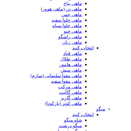
ماهی بیاح
ماهی تن (ماهی هوور)
ماهی چمن
ماهی حلوا سفید
ماهی حلوا سیاه
ماهی خنو
ماهی راشگو
ماهی زبان
انتخاب کنید
ماهی قباد
ماهی طلال
ماهی هامور
ماهی میش
ماهی مقوا سلیمانی (سارم)
ماهی مقوا سفید
ماهی مرکب
ماهی گالیت
ماهی گاریز
ماهی کوتر (بارکودا)
میگو
انتخاب کنید
شاه میگو
میگو درشت