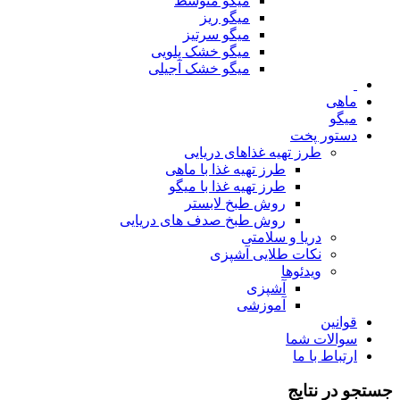
میگو متوسط
میگو ریز
میگو سرتیز
میگو خشک پلویی
میگو خشک آجیلی
ماهی
میگو
دستور پخت
طرز تهیه غذاهای دریایی
طرز تهیه غذا با ماهی
طرز تهیه غذا با میگو
روش طبخ لابستر
روش طبخ صدف های دریایی
دریا و سلامتی
نکات طلایی آشپزی
ویدئوها
آشپزی
آموزشی
قوانین
سوالات شما
ارتباط با ما
جستجو در نتایج