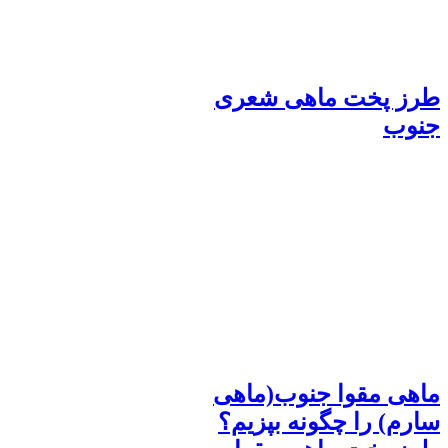
طرز پخت ماهی شعری
جنوب
ماهی مقوا جنوب(ماهی
سارم) را چگونه بپزیم؟