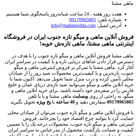
ماهی مشتا
هفت روز هفته ، 24 ساعت شبانه‌روز پاسخگوی شما هستیم.
شماره تلفن:
09170965865
آدرس ایمیل:
info@mahimoshta.com
فروش آنلاین ماهی و میگو تازه جنوب ایران در فروشگاه
اینترنتی ماهی مشتا، ماهی تازه‌ش خوبه!
ماهی مشتا فروش آنلاین ماهی و میگو تازه جنوب را با هدف در
دسترس قرار دادن غذاهای دریایی تازه و با کیفیت در سراسر ایران
آغاز کرد. ماهی مشتا با تمرکز بر فروش اینترنتی ماهی و میگو
جنوب، تازه‌ترین و با کیفیت‌ترین محصولات صید روز را از صیادان
محلی تأمین کرده و درب منزل شما تحویل می‌دهد. اکنون شما با
خرید آنلاین ماهی و میگو می‌توانید صید تازه‌ی دریای عمان و خلیج
فارس را در سفره‌ی خود داشته باشید. برای خرید آنلاین ماهی و
میگو، به راحتی از روی
وبسایت
ماهی مشتا و یا با تلفن
09170965865
سفارش دهید و
48
ساعته
با
یخ
ویژه
تحویل بگیرید.
با فروش آنلاین ماهی و میگو تازه جنوب می‌توان از صیادان محلی
حمایت کرد تا بتوانند چرخ اقتصاد خود را بچرخانند. فروش
اینترنتی ماهی و میگو تازه جنوب، محصولات درجه یک را با تضمین
کیفیت و ضمانت بازگشت محصول از بندرعباس به سراسر ایران
میسر کرده است. تلاش ماهی مشتا، ارائه‌ی انواعی از خوراکیهای