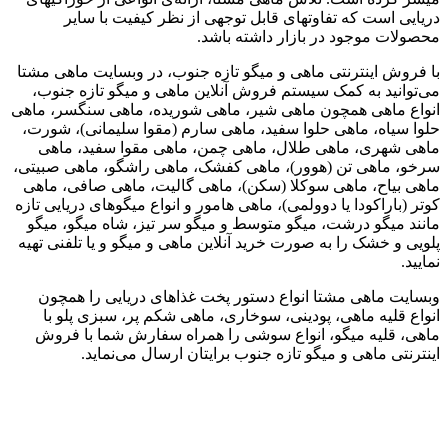
دریایی است که تفاوتهای قابل توجهی از نظر کیفیت با سایر
محصولات موجود در بازار داشته باشد.
با فروش اینترنتی ماهی و میگو تازه جنوب، در وبسایت ماهی مشتا
می‌توانید به کمک سیستم فروش آنلاین ماهی و میگو تازه جنوب،
انواع ماهی همچون ماهی شیر، ماهی شوریده، ماهی سنگسر، ماهی
حلوا سیاه، ماهی حلوا سفید، ماهی سارم (مقوا سلیمانی)، شورت،
ماهی شهری، ماهی طلال، ماهی چمن، ماهی مقوا سفید، ماهی
سرخو، ماهی تن (هوور)، ماهی کفشک، ماهی راشگو، ماهی صبیتی،
ماهی بیاح، ماهی سوکلا (سکن)، ماهی گالیت، ماهی صافی، ماهی
کوتر (باراکودا یا دوولمی)، ماهی هامور و انواع میگوهای دریایی تازه
مانند میگو درشت، میگو متوسط و میگو سر تیز، شاه میگو، میگو
پلویی و خشک را به صورت خرید آنلاین ماهی و میگو و یا تلفنی تهیه
نمایید.
وبسایت ماهی مشتا انواع دستور پخت غذاهای دریایی را همچون
انواع قلیه ماهی، پودینی، سوخاری، ماهی شکم پر، سبزی پلو با
ماهی، قلیه میگو، انواع سوشی را همراه سفارش شما با فروش
اینترنتی ماهی و میگو تازه جنوب برایتان ارسال می‌نماید.