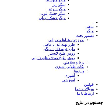
میگو متوسط
میگو ریز
میگو سرتیز
میگو خشک پلویی
میگو خشک آجیلی
ماهی
میگو
دستور پخت
طرز تهیه غذاهای دریایی
طرز تهیه غذا با ماهی
طرز تهیه غذا با میگو
روش طبخ لابستر
روش طبخ صدف های دریایی
دریا و سلامتی
نکات طلایی آشپزی
ویدئوها
آشپزی
آموزشی
قوانین
سوالات شما
ارتباط با ما
جستجو در نتایج