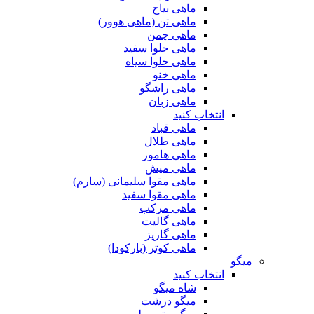
ماهی بیاح
ماهی تن (ماهی هوور)
ماهی چمن
ماهی حلوا سفید
ماهی حلوا سیاه
ماهی خنو
ماهی راشگو
ماهی زبان
انتخاب کنید
ماهی قباد
ماهی طلال
ماهی هامور
ماهی میش
ماهی مقوا سلیمانی (سارم)
ماهی مقوا سفید
ماهی مرکب
ماهی گالیت
ماهی گاریز
ماهی کوتر (بارکودا)
میگو
انتخاب کنید
شاه میگو
میگو درشت