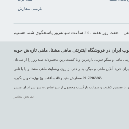
بازبینی سفارش
هفت روز هفته ، 24 ساعت شبانه‌روز پاسخگوی شما هستیم.
تی ماهی و میگو جنوب، تازه‌ترین و با کیفیت‌ترین محصولات صید روز را از صیادان
رای خرید آنلاین ماهی و میگو، به راحتی از روی
وبسایت
ماهی مشتا و یا با تلفن
تحویل بگیرید.
09170965865
سفارش دهید و
48
ساعته
با
یخ
ویژه
 یک را با تضمین کیفیت و ضمانت بازگشت محصول از بندرعباس به سراسر ایران میسر
نمایش بیشتر
ه، ماهی سنگسر، ماهی حلوا سیاه، ماهی حلوا سفید، ماهی سارم (مقوا سلیمانی)،
ت، ماهی صافی، ماهی کوتر (باراکودا یا دوولمی)، ماهی هامور و انواع میگوهای