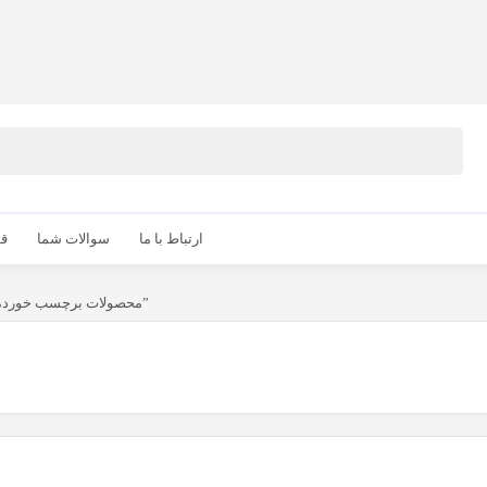
ارتباط با ما
سوالات شما
قو
محصولات برچسب خورده “مصرف ماهی خنو”