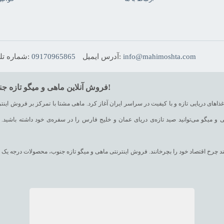
info@mahimoshta.com
آدرس ایمیل:
09170965865
شماره تلفن:
فروش آنلاین ماهی و میگو تازه جنوب ایران در فروشگاه اینترنتی ماهی مشتا، ماهی تازه‌ش خوبه!
های دریایی تازه و با کیفیت در سراسر ایران آغاز کرد. ماهی مشتا با تمرکز بر فروش اینترن
 و میگو می‌توانید صید تازه‌ی دریای عمان و خلیج فارس را در سفره‌ی خود داشته باشید. ب
وانند چرخ اقتصاد خود را بچرخانند. فروش اینترنتی ماهی و میگو تازه جنوب، محصولات درجه
کرده است. تلاش ماهی مشتا، ارائه‌ی انواعی از خوراکیهای دریایی است که تفاوتهای قابل توجهی از نظر کیفیت با سایر محصولات موجود در بازار داشته باشد.
کمک سیستم فروش آنلاین ماهی و میگو تازه جنوب، انواع ماهی همچون ماهی شیر، ماهی شورید
(هوور)، ماهی کفشک، ماهی راشگو، ماهی صبیتی، ماهی بیاح، ماهی سوکلا (سکن)، ماهی گالی
دریایی تازه مانند میگو درشت، میگو متوسط و میگو سر تیز، شاه میگو، میگو پلویی و خشک را به صورت خرید آنلاین ماهی و میگو و یا تلفنی تهیه نمایید.