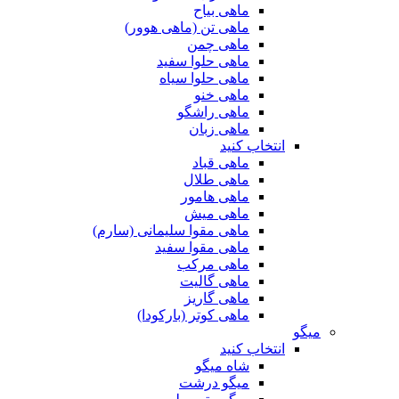
ماهی بیاح
ماهی تن (ماهی هوور)
ماهی چمن
ماهی حلوا سفید
ماهی حلوا سیاه
ماهی خنو
ماهی راشگو
ماهی زبان
انتخاب کنید
ماهی قباد
ماهی طلال
ماهی هامور
ماهی میش
ماهی مقوا سلیمانی (سارم)
ماهی مقوا سفید
ماهی مرکب
ماهی گالیت
ماهی گاریز
ماهی کوتر (بارکودا)
میگو
انتخاب کنید
شاه میگو
میگو درشت