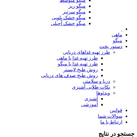
میگو متوسط
میگو ریز
میگو سرتیز
میگو خشک پلویی
میگو خشک آجیلی
ماهی
میگو
دستور پخت
طرز تهیه غذاهای دریایی
طرز تهیه غذا با ماهی
طرز تهیه غذا با میگو
روش طبخ لابستر
روش طبخ صدف های دریایی
دریا و سلامتی
نکات طلایی آشپزی
ویدئوها
آشپزی
آموزشی
قوانین
سوالات شما
ارتباط با ما
جستجو در نتایج