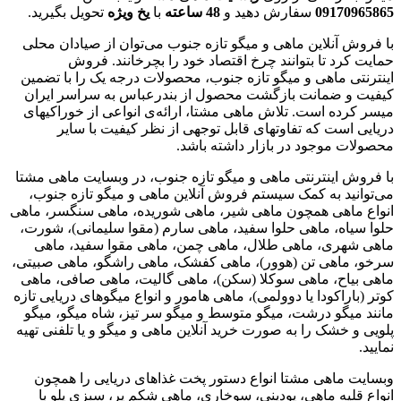
09170965865
سفارش دهید و
48
ساعته
با
یخ
ویژه
تحویل بگیرید.
با فروش آنلاین ماهی و میگو تازه جنوب می‌توان از صیادان محلی
حمایت کرد تا بتوانند چرخ اقتصاد خود را بچرخانند. فروش
اینترنتی ماهی و میگو تازه جنوب، محصولات درجه یک را با تضمین
کیفیت و ضمانت بازگشت محصول از بندرعباس به سراسر ایران
میسر کرده است. تلاش ماهی مشتا، ارائه‌ی انواعی از خوراکیهای
دریایی است که تفاوتهای قابل توجهی از نظر کیفیت با سایر
محصولات موجود در بازار داشته باشد.
با فروش اینترنتی ماهی و میگو تازه جنوب، در وبسایت ماهی مشتا
می‌توانید به کمک سیستم فروش آنلاین ماهی و میگو تازه جنوب،
انواع ماهی همچون ماهی شیر، ماهی شوریده، ماهی سنگسر، ماهی
حلوا سیاه، ماهی حلوا سفید، ماهی سارم (مقوا سلیمانی)، شورت،
ماهی شهری، ماهی طلال، ماهی چمن، ماهی مقوا سفید، ماهی
سرخو، ماهی تن (هوور)، ماهی کفشک، ماهی راشگو، ماهی صبیتی،
ماهی بیاح، ماهی سوکلا (سکن)، ماهی گالیت، ماهی صافی، ماهی
کوتر (باراکودا یا دوولمی)، ماهی هامور و انواع میگوهای دریایی تازه
مانند میگو درشت، میگو متوسط و میگو سر تیز، شاه میگو، میگو
پلویی و خشک را به صورت خرید آنلاین ماهی و میگو و یا تلفنی تهیه
نمایید.
وبسایت ماهی مشتا انواع دستور پخت غذاهای دریایی را همچون
انواع قلیه ماهی، پودینی، سوخاری، ماهی شکم پر، سبزی پلو با