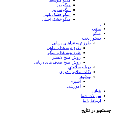
میگو متوسط
میگو ریز
میگو سرتیز
میگو خشک پلویی
میگو خشک آجیلی
ماهی
میگو
دستور پخت
طرز تهیه غذاهای دریایی
طرز تهیه غذا با ماهی
طرز تهیه غذا با میگو
روش طبخ لابستر
روش طبخ صدف های دریایی
دریا و سلامتی
نکات طلایی آشپزی
ویدئوها
آشپزی
آموزشی
قوانین
سوالات شما
ارتباط با ما
جستجو در نتایج