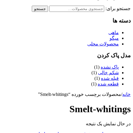
جستجو برای:
جستجو
دسته ها
ماهی
میگو
محصولات محلی
مدل پاک کردن
پاک نشده
(1)
شکم خالی
(1)
فیله شده
(1)
قطعه شده
(1)
خانه
/
محصولات برچسب خورده “Smelt-whitings”
Smelt-whitings
در حال نمایش یک نتیجه