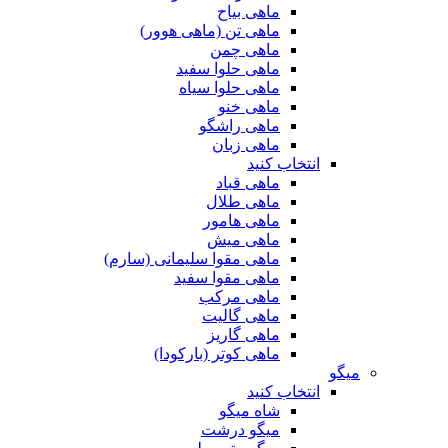
ماهی بیاح
ماهی تن (ماهی هوور)
ماهی چمن
ماهی حلوا سفید
ماهی حلوا سیاه
ماهی خنو
ماهی راشگو
ماهی زبان
انتخاب کنید
ماهی قباد
ماهی طلال
ماهی هامور
ماهی میش
ماهی مقوا سلیمانی (سارم)
ماهی مقوا سفید
ماهی مرکب
ماهی گالیت
ماهی گاریز
ماهی کوتر (بارکودا)
میگو
انتخاب کنید
شاه میگو
میگو درشت