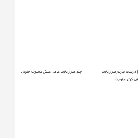
ا درست بپزید(طرز پخت
چند طرز پخت ماهی میش محبوب جنوبی
ی کوتر جنوب)