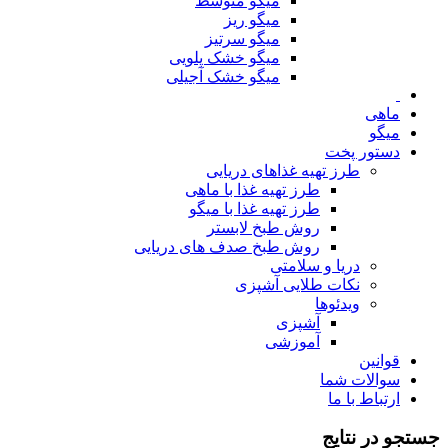
میگو متوسط
میگو ریز
میگو سرتیز
میگو خشک پلویی
میگو خشک آجیلی
ماهی
میگو
دستور پخت
طرز تهیه غذاهای دریایی
طرز تهیه غذا با ماهی
طرز تهیه غذا با میگو
روش طبخ لابستر
روش طبخ صدف های دریایی
دریا و سلامتی
نکات طلایی آشپزی
ویدئوها
آشپزی
آموزشی
قوانین
سوالات شما
ارتباط با ما
جستجو در نتایج