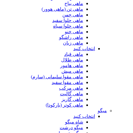
ماهی بیاح
ماهی تن (ماهی هوور)
ماهی چمن
ماهی حلوا سفید
ماهی حلوا سیاه
ماهی خنو
ماهی راشگو
ماهی زبان
انتخاب کنید
ماهی قباد
ماهی طلال
ماهی هامور
ماهی میش
ماهی مقوا سلیمانی (سارم)
ماهی مقوا سفید
ماهی مرکب
ماهی گالیت
ماهی گاریز
ماهی کوتر (بارکودا)
میگو
انتخاب کنید
شاه میگو
میگو درشت