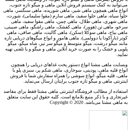
می‌توانید به کمک سیستم فروش آنلاین ماهی و میگو تازه جنوب،
انواع ماهی همچون ماهی شیر، ماهی شوریده، ماهی سنگسر، ماهی
حلوا سیاه، ماهی حلوا سفید، ماهی سارم (مقوا سلیمانی)، شورت،
ماهی شهری، ماهی طلال، ماهی چمن، ماهی مقوا سفید، ماهی
سرخو، ماهی تن (هوور)، ماهی کفشک، ماهی راشگو، ماهی صبیتی،
ماهی بیاح، ماهی سوکلا (سکن)، ماهی گالیت، ماهی صافی، ماهی
کوتر (باراکودا یا دوولمی)، ماهی هامور و انواع میگوهای دریایی تازه
مانند میگو درشت، میگو متوسط و میگو سر تیز، شاه میگو، میگو
پلویی و خشک را به صورت خرید آنلاین ماهی و میگو و یا تلفنی تهیه
نمایید.
وبسایت ماهی مشتا انواع دستور پخت غذاهای دریایی را همچون
انواع قلیه ماهی، پودینی، سوخاری، ماهی شکم پر، سبزی پلو با
ماهی، قلیه میگو، انواع سوشی را همراه سفارش شما با فروش
اینترنتی ماهی و میگو تازه جنوب برایتان ارسال می‌نماید.
استفاده از مطالب فروشگاه اینترنتی ماهی مشتا فقط برای مقاصد
غیرتجاری و با ذکر منبع بلامانع است. کلیه حقوق این سایت متعلق
به ماهی مشتا می‌باشد. Copyright © 2020