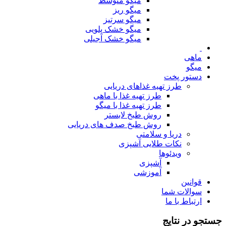
میگو متوسط
میگو ریز
میگو سرتیز
میگو خشک پلویی
میگو خشک آجیلی
ماهی
میگو
دستور پخت
طرز تهیه غذاهای دریایی
طرز تهیه غذا با ماهی
طرز تهیه غذا با میگو
روش طبخ لابستر
روش طبخ صدف های دریایی
دریا و سلامتی
نکات طلایی آشپزی
ویدئوها
آشپزی
آموزشی
قوانین
سوالات شما
ارتباط با ما
جستجو در نتایج