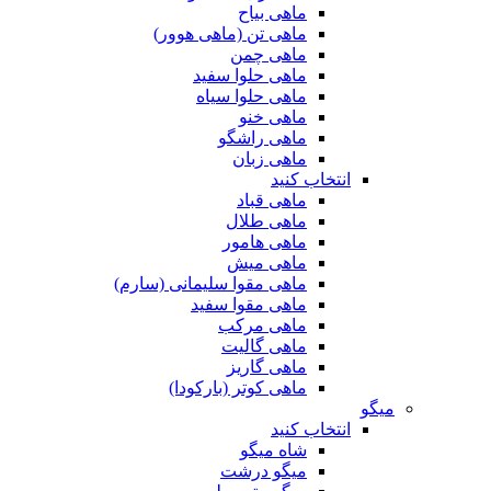
ماهی بیاح
ماهی تن (ماهی هوور)
ماهی چمن
ماهی حلوا سفید
ماهی حلوا سیاه
ماهی خنو
ماهی راشگو
ماهی زبان
انتخاب کنید
ماهی قباد
ماهی طلال
ماهی هامور
ماهی میش
ماهی مقوا سلیمانی (سارم)
ماهی مقوا سفید
ماهی مرکب
ماهی گالیت
ماهی گاریز
ماهی کوتر (بارکودا)
میگو
انتخاب کنید
شاه میگو
میگو درشت