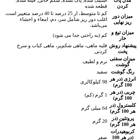
مدل پاک
استیک شده, پاک نشده, شکم خالی, فیله شده,
کردن
قطعه شده
کم تا متوسط، از 25 درصد تا 40 درصد متغییر است.
میزان دور
اغلب دور ریز شامل سر، دم، امعاء و احشاء
ریز نهایی
می‌باشد.
میزان تیغ و
کم (به راحتی جدا می شود)
خار
پیشنهاد روش
قلیه ماهی، ماهی شکم‌‌پر، ماهی کباب و سرخ
پخت
کردنی
میزان سفتی
نرم و لطیف
گوشت
رنگ گوشت
سفید
انرژی (در هر
98 کیلوکالری
100 گرم)
چربی (در هر
1 گرم (کم)
100 گرم)
کلسترول (در
64 میلی گرم
هر 100 گرم)
پروتئین (در
20 گرم
هر 100 گرم)
کربوهیدرات
(در هر 100
صفر