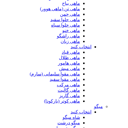
ماهی بیاح
ماهی تن (ماهی هوور)
ماهی چمن
ماهی حلوا سفید
ماهی حلوا سیاه
ماهی خنو
ماهی راشگو
ماهی زبان
انتخاب کنید
ماهی قباد
ماهی طلال
ماهی هامور
ماهی میش
ماهی مقوا سلیمانی (سارم)
ماهی مقوا سفید
ماهی مرکب
ماهی گالیت
ماهی گاریز
ماهی کوتر (بارکودا)
میگو
انتخاب کنید
شاه میگو
میگو درشت