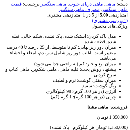
دسته:
ماهی
,
ماهی دریای جنوب
,
ماهی سنگسر
برچسب:
قیمت
ماهی سنگسر
,
مصرف ماهی سنگسر
امتیازدهی
5.00
از 5 در
1
امتیازدهی مشتری
(
1
بررسی مشتری)
ویژگی‌های محصول
مدل پاک کردن:
استیک شده, پاک نشده, شکم خالی, فیله
شده, قطعه شده
میزان دور ریز نهایی:
کم تا متوسط، از 25 درصد تا 40 درصد
متغییر است. اغلب دور ریز شامل سر، دم، امعاء و احشاء
می‌باشد.
میزان تیغ و خار:
کم (به راحتی جدا می شود)
پیشنهاد روش پخت:
قلیه ماهی، ماهی شکم‌‌پر، ماهی کباب و
سرخ کردنی
میزان سفتی گوشت:
نرم و لطیف
رنگ گوشت:
سفید
انرژی (در هر 100 گرم):
98 کیلوکالری
چربی (در هر 100 گرم):
1 گرم (کم)
فروشنده:
ماهی مشتا
1,350,000
تومان
(1,350,000 تومان هر کیلوگرم - پاک نشده)