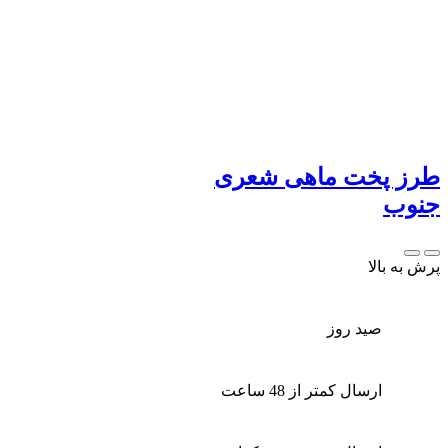
طرز پخت ماهی شعری
جنوب
پرش به بالا
صید روز
ارسال کمتر از 48 ساعت