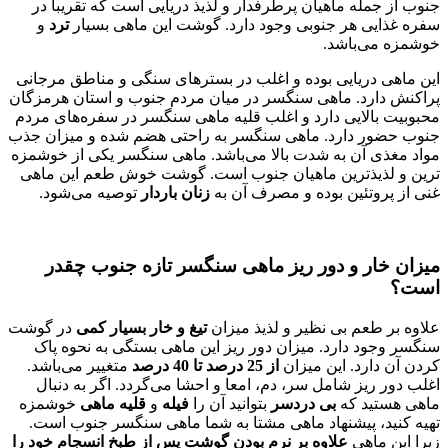
جنوب از جمله ماهیان پرطرفدار و لذیذ دریایی است که تقریبا در
سفره غذایی هر جنوبی وجود دارد. گوشت این ماهی بسیار
ترد
و
خوشمزه می‌‌باشد.
این ماهی دریایی بوده و اغلب در بسترهای سنگی و مناطق مرجانی
پراکنش دارد. ماهی سنگسر در میان مردم جنوب و استان هرمزگان
محبوبیت بالایی دارد و اغلب قلیه ماهی سنگسر در سفره‌‌های مردم
جنوب حضور دارد. ماهی سنگسر به راحتی هضم شده و میزان جذب
مواد مغذی آن به شدت بالا می‌‌باشد. ماهی سنگسر یکی از خوشمزه
ترین و لذیذترین ماهیان جنوب است. گوشت خوش طعم این ماهی
غنی از پروتئین بوده و مصرف آن به
زنان باردار
توصیه می‌‌شود.
میزان خار و دور ریز ماهی
سنگسر تازه
جنوب
چقدر
است؟
علاوه بر طعم بی نظیر و لذیذ میزان
تیغ و خار بسیار کمی
در گوشت
سنگسر وجود دارد. میزان دور ریز این ماهی بستگی به نحوه پاک
کردن آن دارد. این میزان
از 25 درصد تا 40 درصد
متغییر می‌‌باشد.
اغلب دور ریز شامل سر، دم، امعا و احشا می‌‌گردد. اگر به دنبال
ماهی هستید که
بی دردسر
بتوانید آن را
فیله
و
قلیه ماهی
خوشمزه
تهیه کنید، پیشنهاد ماهی مشتا به شما ماهی سنگسر جنوب است.
زیرا این ماهی
علاوه بر نرم بودن گوشت پس از طبخ انسجام خود را