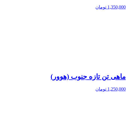
1,350,000
تومان
ماهی تن تازه جنوب (هوور)
1,250,000
تومان