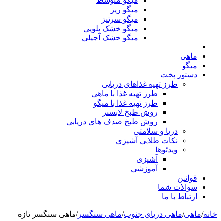
میگو متوسط
میگو ریز
میگو سرتیز
میگو خشک پلویی
میگو خشک آجیلی
ماهی
میگو
دستور پخت
طرز تهیه غذاهای دریایی
طرز تهیه غذا با ماهی
طرز تهیه غذا با میگو
روش طبخ لابستر
روش طبخ صدف های دریایی
دریا و سلامتی
نکات طلایی آشپزی
ویدئوها
آشپزی
آموزشی
قوانین
سوالات شما
ارتباط با ما
خانه
/
ماهی
/
ماهی دریای جنوب
/
ماهی سنگسر
/
ماهی سنگسر تازه