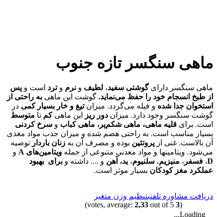
ماهی سنگسر تازه جنوب
ماهی سنگسر دارای
گوشتی
سفید
،
لطیف
و
نرم
و
ترد
است و
پس
از طبخ انسجام خود را حفظ می‌‌نماید.
گوشت این ماهی
به راحتی از
استخوان جدا شده
و فیله می‌گردد. میزان
تیغ و خار بسیار کمی
در
گوشت سنگسر وجود دارد. میزان
دور ریز
این ماهی
کم
تا
متوسط
است. برای
قلیه ماهی، ماهی شکم‌‌پر، ماهی کباب
و
سرخ کردنی
بسیار مناسب است. به راحتی هضم شده و میزان جذب مواد مغذی
آن بالاست. غنی از
پروتئین
بوده و مصرف آن به
زنان باردار
توصیه
می‌‌شود. ویتامینها و مواد معدنی متنوعی از جمله
ویتامین‌‌های
A
و
D
،
فسفر
،
منیزیم
،
سلنیوم
،
ید، آهن
و .... داشته و
برای
بهبود
عملکرد مغز کودکان
بسیار موثر است.
دریافت مشاوره تلفنی
تنظیم وزن متغیر
2,33
out of 5)
votes, average:
3
(
Loading...