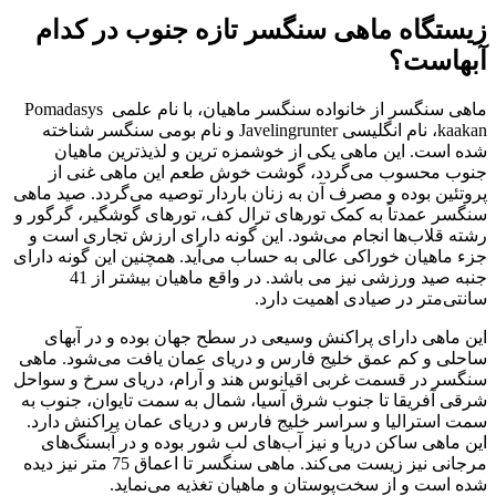
زیستگاه ماهی
سنگسر تازه
جنوب
در کدام
آبهاست؟
ماهی سنگسر از خانواده سنگسر ماهیان، با نام علمی Pomadasys
kaakan، نام انگلیسی Javelingrunter و نام بومی سنگسر شناخته
شده است. این ماهی یکی از خوشمزه ترین و لذیذترین ماهیان
جنوب محسوب می‌‌گردد، گوشت خوش طعم این ماهی غنی از
پروتئین بوده و مصرف آن به زنان باردار توصیه می‌‌گردد. صید ماهی
سنگسر عمدتاً به کمک تورهای ترال کف، تورهای گوشگیر، گرگور و
رشته قلاب‌‌ها انجام می‌‌شود. این گونه دارای ارزش تجاری است و
جزء ماهیان خوراکی عالی به حساب می‌‌آید. همچنین این گونه دارای
جنبه صید ورزشی نیز می باشد. در واقع ماهیان بیشتر از 41
سانتی‌‌متر در صیادی اهمیت دارد.
این ماهی دارای پراکنش وسیعی در سطح جهان بوده و در آبهای
ساحلی و کم عمق خلیج فارس و دریای عمان یافت می‌‌شود. ماهی
سنگسر در قسمت غربی اقیانوس هند و آرام، دریای سرخ و سواحل
شرقی آفریقا تا جنوب شرق آسیا، شمال به سمت تایوان، جنوب به
سمت استرالیا و سراسر خلیج فارس و دریای عمان پراکنش دارد.
این ماهی ساکن دریا و نیز آب‌‌های لب شور بوده و در آبسنگ‌‌های
مرجانی نیز زیست می‌‌کند. ماهی سنگسر تا اعماق 75 متر نیز دیده
شده است و از سخت‌‌پوستان و ماهیان تغذیه می‌‌نماید.