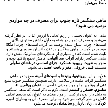
حفظ می‌‌نماید.
ماهی
سنگسر تازه
جنوب
برای مصرف در چه مواردی
توصیه می شود؟
ماهی به عنوان بخشی از رژیم غذایی با ارزش غذایی در نظر گرفته
می‌‌شود و مصرف دو بار در هفته به دلیل داشتن محتوای بالای
اسیدهای چرب اشباع نشده توصیه می‌‌گردد. اسیدهای چرب
امگا3
موجود در گوشت ماهی سنگسر در تغذیه انسان ضروری هستند و
ثابت شده است که در بسیاری از عملکردهای متابولیک نقش دارد.
ماهی سنگسر دارای
اثرات ضد التهابی
، کاهش تجمع پلاکتها بوده و
منجر به
تقویت و بهبود عملکرد اجزای اساسی در غشای سلولی
،
سیستم
قلبی عروقی
،
مغز
و
بافت عصبی
می‌‌شود.
علاوه بر این،
پروتئینها
،
پپتیدها
و
اسیدهای آمینه
موجود در ماهی
سنگسر اثرات مثبت در سلامتی دارند. همچنین سنگسر جنوب منبع
غنی از ویتامین ها و مواد معدنی خاصی به عنوان
ویتامین
D
،
سلنیوم
،
فسفر
و
کلسیم
است. لازم به ذکر است که ماهی سنگسر
به دلیل دارا بودن ترکیبی از مواد مغذی به عنوان یک ماده‌ی غذایی
کامل در نظر گرفته می‌‌شود. بنابراین مصرف آن به
بیماران قلبی
،
کودکان
،
زنان باردار
و
سالمندان
توصیه می‌‌شود.