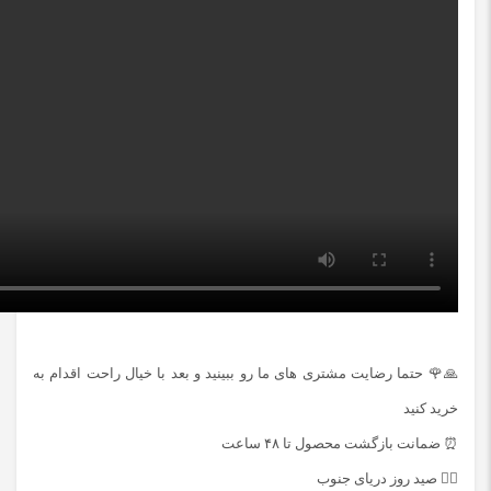
🙏🌹 حتما رضایت مشتری های ما رو ببینید و بعد با خیال راحت اقدام به
خرید کنید
⏰ ضمانت بازگشت محصول تا ۴۸ ساعت
🚣‍♂️ صید روز دریای جنوب