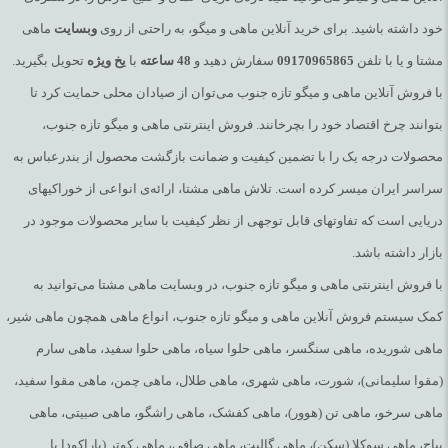
خود داشته باشید. برای خرید آنلاین ماهی و میگو، به راحتی از روی
وبسایت
ماهی
مشتا و یا با تلفن
09170965865
سفارش دهید و
48
ساعته
با
یخ
ویژه
تحویل بگیرید.
با فروش آنلاین ماهی و میگو تازه جنوب می‌توان از صیادان محلی حمایت کرد تا
بتوانند چرخ اقتصاد خود را بچرخانند. فروش اینترنتی ماهی و میگو تازه جنوب،
محصولات درجه یک را با تضمین کیفیت و ضمانت بازگشت محصول از بندرعباس به
سراسر ایران میسر کرده است. تلاش ماهی مشتا، ارائه‌ی انواعی از خوراکیهای
دریایی است که تفاوتهای قابل توجهی از نظر کیفیت با سایر محصولات موجود در
بازار داشته باشد.
با فروش اینترنتی ماهی و میگو تازه جنوب، در وبسایت ماهی مشتا می‌توانید به
کمک سیستم فروش آنلاین ماهی و میگو تازه جنوب، انواع ماهی همچون ماهی شیر،
ماهی شوریده، ماهی سنگسر، ماهی حلوا سیاه، ماهی حلوا سفید، ماهی سارم
(مقوا سلیمانی)، شورت، ماهی شهری، ماهی طلال، ماهی چمن، ماهی مقوا سفید،
ماهی سرخو، ماهی تن (هوور)، ماهی کفشک، ماهی راشگو، ماهی صبیتی، ماهی
بیاح، ماهی سوکلا (سکن)، ماهی گالیت، ماهی صافی، ماهی کوتر (باراکودا یا