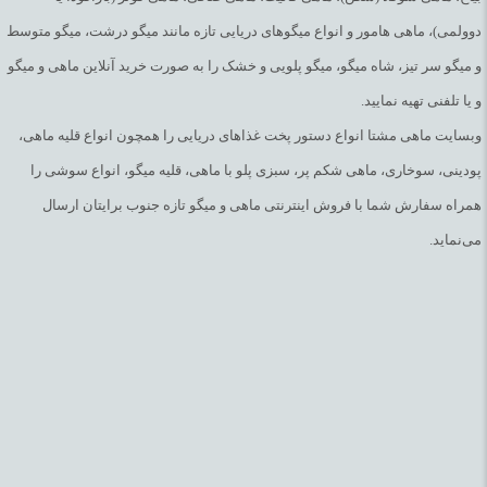
دوولمی)، ماهی هامور و انواع میگوهای دریایی تازه مانند میگو درشت، میگو متوسط
و میگو سر تیز، شاه میگو، میگو پلویی و خشک را به صورت خرید آنلاین ماهی و میگو
و یا تلفنی تهیه نمایید.
وبسایت ماهی مشتا انواع دستور پخت غذاهای دریایی را همچون انواع قلیه ماهی،
پودینی، سوخاری، ماهی شکم پر، سبزی پلو با ماهی، قلیه میگو، انواع سوشی را
همراه سفارش شما با فروش اینترنتی ماهی و میگو تازه جنوب برایتان ارسال
می‌نماید.