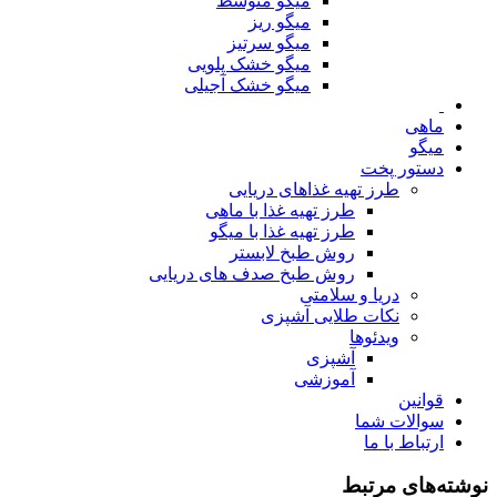
میگو متوسط
میگو ریز
میگو سرتیز
میگو خشک پلویی
میگو خشک آجیلی
ماهی
میگو
دستور پخت
طرز تهیه غذاهای دریایی
طرز تهیه غذا با ماهی
طرز تهیه غذا با میگو
روش طبخ لابستر
روش طبخ صدف های دریایی
دریا و سلامتی
نکات طلایی آشپزی
ویدئوها
آشپزی
آموزشی
قوانین
سوالات شما
ارتباط با ما
نوشته‌های مرتبط