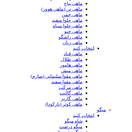
ماهی بیاح
ماهی تن (ماهی هوور)
ماهی چمن
ماهی حلوا سفید
ماهی حلوا سیاه
ماهی خنو
ماهی راشگو
ماهی زبان
انتخاب کنید
ماهی قباد
ماهی طلال
ماهی هامور
ماهی میش
ماهی مقوا سلیمانی (سارم)
ماهی مقوا سفید
ماهی مرکب
ماهی گالیت
ماهی گاریز
ماهی کوتر (بارکودا)
میگو
انتخاب کنید
شاه میگو
میگو درشت