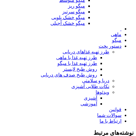
میگو متوسط
میگو ریز
میگو سرتیز
میگو خشک پلویی
میگو خشک آجیلی
ماهی
میگو
دستور پخت
طرز تهیه غذاهای دریایی
طرز تهیه غذا با ماهی
طرز تهیه غذا با میگو
روش طبخ لابستر
روش طبخ صدف های دریایی
دریا و سلامتی
نکات طلایی آشپزی
ویدئوها
آشپزی
آموزشی
قوانین
سوالات شما
ارتباط با ما
نوشته‌های مرتبط