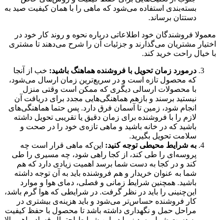
بسته‌بندی استفاده می‌شود که ماهی را با همان کیفیت صید به
دستتان برساند.
معمولا فروشندگان خود اطلاعاتی درباره نحوه و روند کار خود در
اختیار مشتریان می‌گذارند و جزئیات آن را شرح می‌دهند تا مشتری
با خیال راحت خرید کند.
درمورد زمان تحویل با فروشنده هماهنگ باشید:
خب از آنجا
که محصول تازه است و در سریع‌ترین زمان ارسال می‌شود،
با محصولات ارسالی دیگری که ممکن است وقتی منزل
نیستید برسند و بازهم هماهنگی‌هایی مجدد برای دریافت آن
انجام شود، زمین تا آسمان فرق دارد. پس حتما هماهنگی‌های
لازم را با فروشنده برای زمان دقیق یا تقریبی تحویل داشته
باشید که در خانه باشید و ماهی تازه‌ی خود را در صحت و
سلامت تحویل بگیرید.
به شرایط محیطی توجه کنید:
این‌که ماهی قرار است چه
پروسه‌ای را طی کند، از کجا راهی شود، چه مسیری را طی
کند و در کجا به دست شما برسد اهمیت زیادی دارد که هم
شما به عنوان خریدار و هم فروشنده باید به آن توجه داشته
باشید. همچنین شرایط زمانی و فصلی، دمای هوا و موارد
این‌چنینی را باید در نظر گرفت. در شرایطی که هوا گرم باشد،
کار فروشنده حساس‌تر می‌شود و باید هزینه‌ی بیشتری در
مراحل حمل و نگهداری داشته باشد تا محصول با حفظ کیفیت
به دست شما برسد زیرا در این شرایط احتمال فساد ماهی بالا