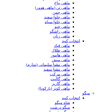
ماهی بیاح
ماهی تن (ماهی هوور)
ماهی چمن
ماهی حلوا سفید
ماهی حلوا سیاه
ماهی خنو
ماهی راشگو
ماهی زبان
انتخاب کنید
ماهی قباد
ماهی طلال
ماهی هامور
ماهی میش
ماهی مقوا سلیمانی (سارم)
ماهی مقوا سفید
ماهی مرکب
ماهی گالیت
ماهی گاریز
ماهی کوتر (بارکودا)
میگو
انتخاب کنید
شاه میگو
میگو درشت