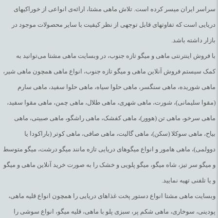
سراسر ایران میسر کرده است. تلاش ماهی مشتا، ارائه‌ی انواعی از خوراکیهای
دریایی است که تفاوتهای قابل توجهی از نظر کیفیت با سایر محصولات موجود در
بازار داشته باشد.
با فروش اینترنتی ماهی و میگو تازه جنوب، در وبسایت ماهی مشتا می‌توانید به
کمک سیستم فروش آنلاین ماهی و میگو تازه جنوب، انواع ماهی همچون ماهی شیر،
ماهی شوریده، ماهی سنگسر، ماهی حلوا سیاه، ماهی حلوا سفید، ماهی سارم
(مقوا سلیمانی)، شورت، ماهی شهری، ماهی طلال، ماهی چمن، ماهی مقوا سفید،
ماهی سرخو، ماهی تن (هوور)، ماهی کفشک، ماهی راشگو، ماهی صبیتی، ماهی
بیاح، ماهی سوکلا (سکن)، ماهی گالیت، ماهی صافی، ماهی کوتر (باراکودا یا
دوولمی)، ماهی هامور و انواع میگوهای دریایی تازه مانند میگو درشت، میگو متوسط
و میگو سر تیز، شاه میگو، میگو پلویی و خشک را به صورت خرید آنلاین ماهی و میگو
و یا تلفنی تهیه نمایید.
وبسایت ماهی مشتا انواع دستور پخت غذاهای دریایی را همچون انواع قلیه ماهی،
پودینی، سوخاری، ماهی شکم پر، سبزی پلو با ماهی، قلیه میگو، انواع سوشی را