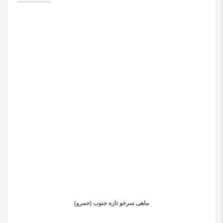
ماهی سرخو تازه جنوب (حمرو)