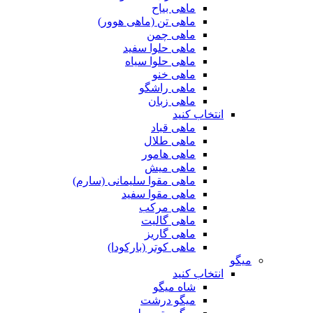
ماهی بیاح
ماهی تن (ماهی هوور)
ماهی چمن
ماهی حلوا سفید
ماهی حلوا سیاه
ماهی خنو
ماهی راشگو
ماهی زبان
انتخاب کنید
ماهی قباد
ماهی طلال
ماهی هامور
ماهی میش
ماهی مقوا سلیمانی (سارم)
ماهی مقوا سفید
ماهی مرکب
ماهی گالیت
ماهی گاریز
ماهی کوتر (بارکودا)
میگو
انتخاب کنید
شاه میگو
میگو درشت