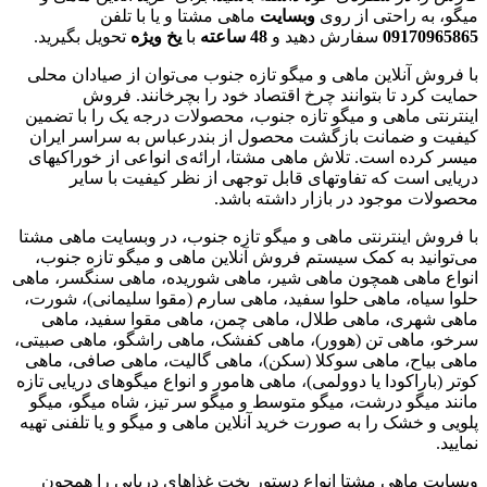
میگو، به راحتی از روی
وبسایت
ماهی مشتا و یا با تلفن
09170965865
سفارش دهید و
48
ساعته
با
یخ
ویژه
تحویل بگیرید.
با فروش آنلاین ماهی و میگو تازه جنوب می‌توان از صیادان محلی
حمایت کرد تا بتوانند چرخ اقتصاد خود را بچرخانند. فروش
اینترنتی ماهی و میگو تازه جنوب، محصولات درجه یک را با تضمین
کیفیت و ضمانت بازگشت محصول از بندرعباس به سراسر ایران
میسر کرده است. تلاش ماهی مشتا، ارائه‌ی انواعی از خوراکیهای
دریایی است که تفاوتهای قابل توجهی از نظر کیفیت با سایر
محصولات موجود در بازار داشته باشد.
با فروش اینترنتی ماهی و میگو تازه جنوب، در وبسایت ماهی مشتا
می‌توانید به کمک سیستم فروش آنلاین ماهی و میگو تازه جنوب،
انواع ماهی همچون ماهی شیر، ماهی شوریده، ماهی سنگسر، ماهی
حلوا سیاه، ماهی حلوا سفید، ماهی سارم (مقوا سلیمانی)، شورت،
ماهی شهری، ماهی طلال، ماهی چمن، ماهی مقوا سفید، ماهی
سرخو، ماهی تن (هوور)، ماهی کفشک، ماهی راشگو، ماهی صبیتی،
ماهی بیاح، ماهی سوکلا (سکن)، ماهی گالیت، ماهی صافی، ماهی
کوتر (باراکودا یا دوولمی)، ماهی هامور و انواع میگوهای دریایی تازه
مانند میگو درشت، میگو متوسط و میگو سر تیز، شاه میگو، میگو
پلویی و خشک را به صورت خرید آنلاین ماهی و میگو و یا تلفنی تهیه
نمایید.
وبسایت ماهی مشتا انواع دستور پخت غذاهای دریایی را همچون