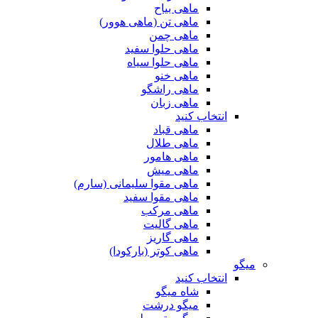
ماهی بیاح
ماهی تن (ماهی هوور)
ماهی چمن
ماهی حلوا سفید
ماهی حلوا سیاه
ماهی خنو
ماهی راشگو
ماهی زبان
انتخاب کنید
ماهی قباد
ماهی طلال
ماهی هامور
ماهی میش
ماهی مقوا سلیمانی (سارم)
ماهی مقوا سفید
ماهی مرکب
ماهی گالیت
ماهی گاریز
ماهی کوتر (بارکودا)
میگو
انتخاب کنید
شاه میگو
میگو درشت