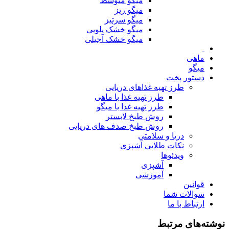
میگو متوسط
میگو ریز
میگو سرتیز
میگو خشک پلویی
میگو خشک آجیلی
ماهی
میگو
دستور پخت
طرز تهیه غذاهای دریایی
طرز تهیه غذا با ماهی
طرز تهیه غذا با میگو
روش طبخ لابستر
روش طبخ صدف های دریایی
دریا و سلامتی
نکات طلایی آشپزی
ویدئوها
آشپزی
آموزشی
قوانین
سوالات شما
ارتباط با ما
نوشته‌های مرتبط