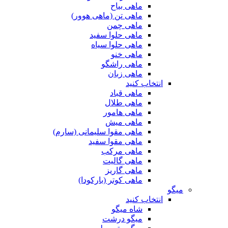
ماهی بیاح
ماهی تن (ماهی هوور)
ماهی چمن
ماهی حلوا سفید
ماهی حلوا سیاه
ماهی خنو
ماهی راشگو
ماهی زبان
انتخاب کنید
ماهی قباد
ماهی طلال
ماهی هامور
ماهی میش
ماهی مقوا سلیمانی (سارم)
ماهی مقوا سفید
ماهی مرکب
ماهی گالیت
ماهی گاریز
ماهی کوتر (بارکودا)
میگو
انتخاب کنید
شاه میگو
میگو درشت