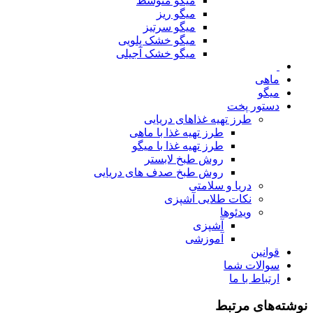
میگو متوسط
میگو ریز
میگو سرتیز
میگو خشک پلویی
میگو خشک آجیلی
ماهی
میگو
دستور پخت
طرز تهیه غذاهای دریایی
طرز تهیه غذا با ماهی
طرز تهیه غذا با میگو
روش طبخ لابستر
روش طبخ صدف های دریایی
دریا و سلامتی
نکات طلایی آشپزی
ویدئوها
آشپزی
آموزشی
قوانین
سوالات شما
ارتباط با ما
نوشته‌های مرتبط