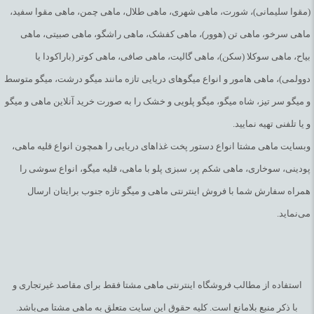
(مقوا سلیمانی)، شورت، ماهی شهری، ماهی طلال، ماهی چمن، ماهی مقوا سفید،
ماهی سرخو، ماهی تن (هوور)، ماهی کفشک، ماهی راشگو، ماهی صبیتی، ماهی
بیاح، ماهی سوکلا (سکن)، ماهی گالیت، ماهی صافی، ماهی کوتر (باراکودا یا
دوولمی)، ماهی هامور و انواع میگوهای دریایی تازه مانند میگو درشت، میگو متوسط
و میگو سر تیز، شاه میگو، میگو پلویی و خشک را به صورت خرید آنلاین ماهی و میگو
و یا تلفنی تهیه نمایید.
وبسایت ماهی مشتا انواع دستور پخت غذاهای دریایی را همچون انواع قلیه ماهی،
پودینی، سوخاری، ماهی شکم پر، سبزی پلو با ماهی، قلیه میگو، انواع سوشی را
همراه سفارش شما با فروش اینترنتی ماهی و میگو تازه جنوب برایتان ارسال
می‌نماید.
استفاده از مطالب فروشگاه اینترنتی ماهی مشتا فقط برای مقاصد غیرتجاری و
با ذکر منبع بلامانع است. کلیه حقوق این سایت متعلق به ماهی مشتا می‌باشد.