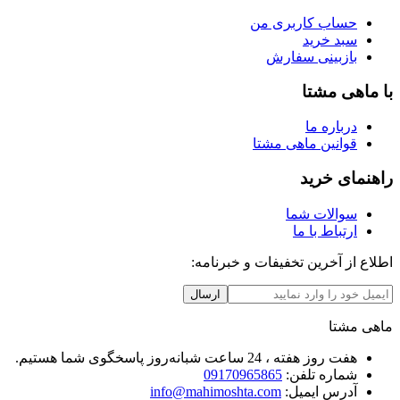
حساب کاربری من
سبد خرید
بازبینی سفارش
با ماهی مشتا
درباره ما
قوانین ماهی مشتا
راهنمای خرید
سوالات شما
ارتباط با ما
اطلاع از آخرین تخفیفات و خبرنامه:
ارسال
ماهی مشتا
هفت روز هفته ، 24 ساعت شبانه‌روز پاسخگوی شما هستیم.
شماره تلفن:
09170965865
آدرس ایمیل:
info@mahimoshta.com