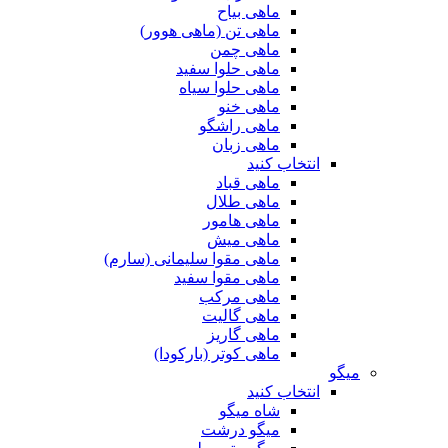
ماهی بیاح
ماهی تن (ماهی هوور)
ماهی چمن
ماهی حلوا سفید
ماهی حلوا سیاه
ماهی خنو
ماهی راشگو
ماهی زبان
انتخاب کنید
ماهی قباد
ماهی طلال
ماهی هامور
ماهی میش
ماهی مقوا سلیمانی (سارم)
ماهی مقوا سفید
ماهی مرکب
ماهی گالیت
ماهی گاریز
ماهی کوتر (بارکودا)
میگو
انتخاب کنید
شاه میگو
میگو درشت