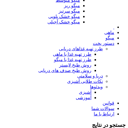
میگو متوسط
میگو ریز
میگو سرتیز
میگو خشک پلویی
میگو خشک آجیلی
ماهی
میگو
دستور پخت
طرز تهیه غذاهای دریایی
طرز تهیه غذا با ماهی
طرز تهیه غذا با میگو
روش طبخ لابستر
روش طبخ صدف های دریایی
دریا و سلامتی
نکات طلایی آشپزی
ویدئوها
آشپزی
آموزشی
قوانین
سوالات شما
ارتباط با ما
جستجو در نتایج