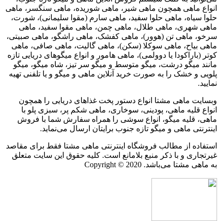
انواع ماهی همچون ماهی شیر، ماهی شوریده، ماهی سنگسر، ماهی
حلوا سیاه، ماهی حلوا سفید، ماهی سارم (مقوا سلیمانی)، شورت،
ماهی شهری، ماهی طلال، ماهی چمن، ماهی مقوا سفید، ماهی
سرخو، ماهی تن (هوور)، ماهی کفشک، ماهی راشگو، ماهی صبیتی،
ماهی بیاح، ماهی سوکلا (سکن)، ماهی گالیت، ماهی صافی، ماهی
کوتر (باراکودا یا دوولمی)، ماهی هامور و انواع میگوهای دریایی تازه
مانند میگو درشت، میگو متوسط و میگو سر تیز، شاه میگو، میگو
پلویی و خشک را به صورت خرید آنلاین ماهی و میگو و یا تلفنی تهیه
نمایید.
وبسایت ماهی مشتا انواع دستور پخت غذاهای دریایی را همچون
انواع قلیه ماهی، پودینی، سوخاری، ماهی شکم پر، سبزی پلو با
ماهی، قلیه میگو، انواع سوشی را همراه سفارش شما با فروش
اینترنتی ماهی و میگو تازه جنوب برایتان ارسال می‌نماید.
استفاده از مطالب فروشگاه اینترنتی ماهی مشتا فقط برای مقاصد
غیرتجاری و با ذکر منبع بلامانع است. کلیه حقوق این سایت متعلق
به ماهی مشتا می‌باشد. Copyright © 2020