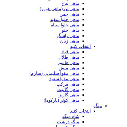
ماهی بیاح
ماهی تن (ماهی هوور)
ماهی چمن
ماهی حلوا سفید
ماهی حلوا سیاه
ماهی خنو
ماهی راشگو
ماهی زبان
انتخاب کنید
ماهی قباد
ماهی طلال
ماهی هامور
ماهی میش
ماهی مقوا سلیمانی (سارم)
ماهی مقوا سفید
ماهی مرکب
ماهی گالیت
ماهی گاریز
ماهی کوتر (بارکودا)
میگو
انتخاب کنید
شاه میگو
میگو درشت