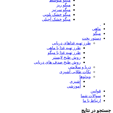
میگو متوسط
میگو ریز
میگو سرتیز
میگو خشک پلویی
میگو خشک آجیلی
ماهی
میگو
دستور پخت
طرز تهیه غذاهای دریایی
طرز تهیه غذا با ماهی
طرز تهیه غذا با میگو
روش طبخ لابستر
روش طبخ صدف های دریایی
دریا و سلامتی
نکات طلایی آشپزی
ویدئوها
آشپزی
آموزشی
قوانین
سوالات شما
ارتباط با ما
جستجو در نتایج