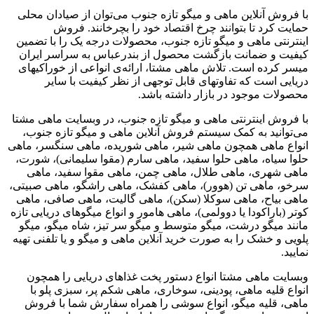
با فروش آنلاین ماهی و میگو تازه جنوب می‌توان از صیادان محلی
حمایت کرد تا بتوانند چرخ اقتصاد خود را بچرخانند. فروش
اینترنتی ماهی و میگو تازه جنوب، محصولات درجه یک را با تضمین
کیفیت و ضمانت بازگشت محصول از بندرعباس به سراسر ایران
میسر کرده است. تلاش ماهی مشتا، ارائه‌ی انواعی از خوراکیهای
دریایی است که تفاوتهای قابل توجهی از نظر کیفیت با سایر
محصولات موجود در بازار داشته باشد.
با فروش اینترنتی ماهی و میگو تازه جنوب، در وبسایت ماهی مشتا
می‌توانید به کمک سیستم فروش آنلاین ماهی و میگو تازه جنوب،
انواع ماهی همچون ماهی شیر، ماهی شوریده، ماهی سنگسر، ماهی
حلوا سیاه، ماهی حلوا سفید، ماهی سارم (مقوا سلیمانی)، شورت،
ماهی شهری، ماهی طلال، ماهی چمن، ماهی مقوا سفید، ماهی
سرخو، ماهی تن (هوور)، ماهی کفشک، ماهی راشگو، ماهی صبیتی،
ماهی بیاح، ماهی سوکلا (سکن)، ماهی گالیت، ماهی صافی، ماهی
کوتر (باراکودا یا دوولمی)، ماهی هامور و انواع میگوهای دریایی تازه
مانند میگو درشت، میگو متوسط و میگو سر تیز، شاه میگو، میگو
پلویی و خشک را به صورت خرید آنلاین ماهی و میگو و یا تلفنی تهیه
نمایید.
وبسایت ماهی مشتا انواع دستور پخت غذاهای دریایی را همچون
انواع قلیه ماهی، پودینی، سوخاری، ماهی شکم پر، سبزی پلو با
ماهی، قلیه میگو، انواع سوشی را همراه سفارش شما با فروش