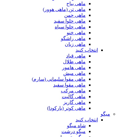
ماهی بیاح
ماهی تن (ماهی هوور)
ماهی چمن
ماهی حلوا سفید
ماهی حلوا سیاه
ماهی خنو
ماهی راشگو
ماهی زبان
انتخاب کنید
ماهی قباد
ماهی طلال
ماهی هامور
ماهی میش
ماهی مقوا سلیمانی (سارم)
ماهی مقوا سفید
ماهی مرکب
ماهی گالیت
ماهی گاریز
ماهی کوتر (بارکودا)
میگو
انتخاب کنید
شاه میگو
میگو درشت