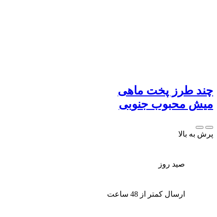
چند طرز پخت ماهی
میش محبوب جنوبی
پرش به بالا
صید روز
ارسال کمتر از 48 ساعت