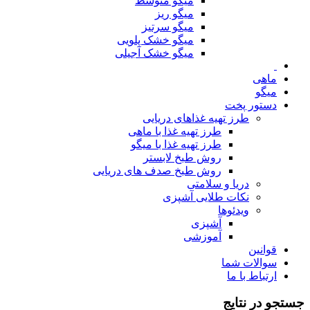
میگو متوسط
میگو ریز
میگو سرتیز
میگو خشک پلویی
میگو خشک آجیلی
ماهی
میگو
دستور پخت
طرز تهیه غذاهای دریایی
طرز تهیه غذا با ماهی
طرز تهیه غذا با میگو
روش طبخ لابستر
روش طبخ صدف های دریایی
دریا و سلامتی
نکات طلایی آشپزی
ویدئوها
آشپزی
آموزشی
قوانین
سوالات شما
ارتباط با ما
جستجو در نتایج