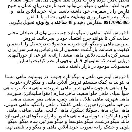
خرید آنلاین ماهی و میگو می‌توانید صید تازه‌ی دریای عمان و خلیج
فارس را در سفره‌ی خود داشته باشید. برای خرید آنلاین ماهی و
میگو، به راحتی از روی
وبسایت
ماهی مشتا و یا با تلفن
09170965865
سفارش دهید و
48
ساعته
با
یخ
ویژه
تحویل بگیرید.
با فروش آنلاین ماهی و میگو تازه جنوب می‌توان از صیادان محلی
حمایت کرد تا بتوانند چرخ اقتصاد خود را بچرخانند. فروش
اینترنتی ماهی و میگو تازه جنوب، محصولات درجه یک را با تضمین
کیفیت و ضمانت بازگشت محصول از بندرعباس به سراسر ایران
میسر کرده است. تلاش ماهی مشتا، ارائه‌ی انواعی از خوراکیهای
دریایی است که تفاوتهای قابل توجهی از نظر کیفیت با سایر
محصولات موجود در بازار داشته باشد.
با فروش اینترنتی ماهی و میگو تازه جنوب، در وبسایت ماهی مشتا
می‌توانید به کمک سیستم فروش آنلاین ماهی و میگو تازه جنوب،
انواع ماهی همچون ماهی شیر، ماهی شوریده، ماهی سنگسر، ماهی
حلوا سیاه، ماهی حلوا سفید، ماهی سارم (مقوا سلیمانی)، شورت،
ماهی شهری، ماهی طلال، ماهی چمن، ماهی مقوا سفید، ماهی
سرخو، ماهی تن (هوور)، ماهی کفشک، ماهی راشگو، ماهی صبیتی،
ماهی بیاح، ماهی سوکلا (سکن)، ماهی گالیت، ماهی صافی، ماهی
کوتر (باراکودا یا دوولمی)، ماهی هامور و انواع میگوهای دریایی تازه
مانند میگو درشت، میگو متوسط و میگو سر تیز، شاه میگو، میگو
پلویی و خشک را به صورت خرید آنلاین ماهی و میگو و یا تلفنی تهیه