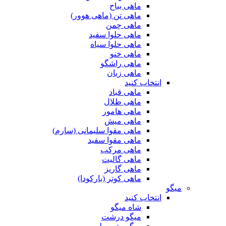
ماهی بیاح
ماهی تن (ماهی هوور)
ماهی چمن
ماهی حلوا سفید
ماهی حلوا سیاه
ماهی خنو
ماهی راشگو
ماهی زبان
انتخاب کنید
ماهی قباد
ماهی طلال
ماهی هامور
ماهی میش
ماهی مقوا سلیمانی (سارم)
ماهی مقوا سفید
ماهی مرکب
ماهی گالیت
ماهی گاریز
ماهی کوتر (بارکودا)
میگو
انتخاب کنید
شاه میگو
میگو درشت