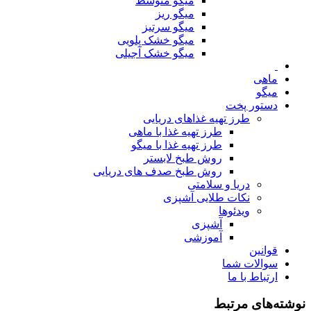
میگو متوسط
میگو ریز
میگو سرتیز
میگو خشک پلویی
میگو خشک آجیلی
ماهی
میگو
دستور پخت
طرز تهیه غذاهای دریایی
طرز تهیه غذا با ماهی
طرز تهیه غذا با میگو
روش طبخ لابستر
روش طبخ صدف های دریایی
دریا و سلامتی
نکات طلایی آشپزی
ویدئوها
آشپزی
آموزشی
قوانین
سوالات شما
ارتباط با ما
نوشته‌های مرتبط