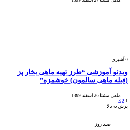
ماهی مشتا
27 اسفند 1399
0
آشپزی
ویدئو آموزشی “طرز تهیه ماهی بخار پز
(فیله ماهی سالمون) خوشمزه”
ماهی مشتا
26 اسفند 1399
3
2
1
پرش به بالا
صید روز