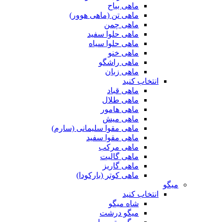
ماهی بیاح
ماهی تن (ماهی هوور)
ماهی چمن
ماهی حلوا سفید
ماهی حلوا سیاه
ماهی خنو
ماهی راشگو
ماهی زبان
انتخاب کنید
ماهی قباد
ماهی طلال
ماهی هامور
ماهی میش
ماهی مقوا سلیمانی (سارم)
ماهی مقوا سفید
ماهی مرکب
ماهی گالیت
ماهی گاریز
ماهی کوتر (بارکودا)
میگو
انتخاب کنید
شاه میگو
میگو درشت