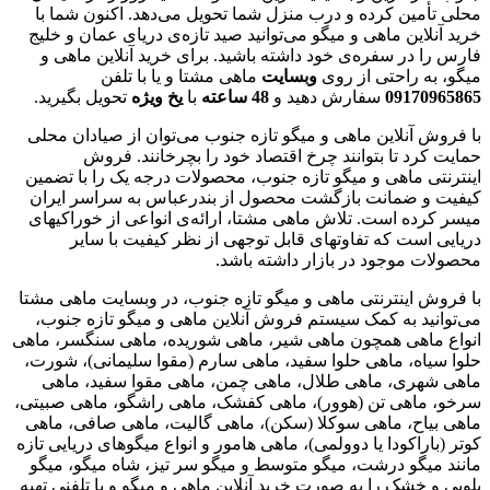
محلی تأمین کرده و درب منزل شما تحویل می‌دهد. اکنون شما با
خرید آنلاین ماهی و میگو می‌توانید صید تازه‌ی دریای عمان و خلیج
فارس را در سفره‌ی خود داشته باشید. برای خرید آنلاین ماهی و
میگو، به راحتی از روی
وبسایت
ماهی مشتا و یا با تلفن
09170965865
سفارش دهید و
48
ساعته
با
یخ
ویژه
تحویل بگیرید.
با فروش آنلاین ماهی و میگو تازه جنوب می‌توان از صیادان محلی
حمایت کرد تا بتوانند چرخ اقتصاد خود را بچرخانند. فروش
اینترنتی ماهی و میگو تازه جنوب، محصولات درجه یک را با تضمین
کیفیت و ضمانت بازگشت محصول از بندرعباس به سراسر ایران
میسر کرده است. تلاش ماهی مشتا، ارائه‌ی انواعی از خوراکیهای
دریایی است که تفاوتهای قابل توجهی از نظر کیفیت با سایر
محصولات موجود در بازار داشته باشد.
با فروش اینترنتی ماهی و میگو تازه جنوب، در وبسایت ماهی مشتا
می‌توانید به کمک سیستم فروش آنلاین ماهی و میگو تازه جنوب،
انواع ماهی همچون ماهی شیر، ماهی شوریده، ماهی سنگسر، ماهی
حلوا سیاه، ماهی حلوا سفید، ماهی سارم (مقوا سلیمانی)، شورت،
ماهی شهری، ماهی طلال، ماهی چمن، ماهی مقوا سفید، ماهی
سرخو، ماهی تن (هوور)، ماهی کفشک، ماهی راشگو، ماهی صبیتی،
ماهی بیاح، ماهی سوکلا (سکن)، ماهی گالیت، ماهی صافی، ماهی
کوتر (باراکودا یا دوولمی)، ماهی هامور و انواع میگوهای دریایی تازه
مانند میگو درشت، میگو متوسط و میگو سر تیز، شاه میگو، میگو
پلویی و خشک را به صورت خرید آنلاین ماهی و میگو و یا تلفنی تهیه