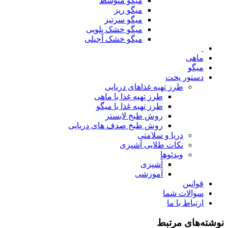
میگو متوسط
میگو ریز
میگو سرتیز
میگو خشک پلویی
میگو خشک آجیلی
ماهی
میگو
دستور پخت
طرز تهیه غذاهای دریایی
طرز تهیه غذا با ماهی
طرز تهیه غذا با میگو
روش طبخ لابستر
روش طبخ صدف های دریایی
دریا و سلامتی
نکات طلایی آشپزی
ویدئوها
آشپزی
آموزشی
قوانین
سوالات شما
ارتباط با ما
نوشته‌های مرتبط