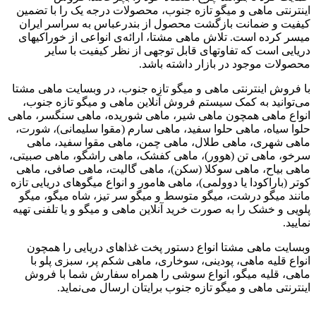
اینترنتی ماهی و میگو تازه جنوب، محصولات درجه یک را با تضمین
کیفیت و ضمانت بازگشت محصول از بندرعباس به سراسر ایران
میسر کرده است. تلاش ماهی مشتا، ارائه‌ی انواعی از خوراکیهای
دریایی است که تفاوتهای قابل توجهی از نظر کیفیت با سایر
محصولات موجود در بازار داشته باشد.
با فروش اینترنتی ماهی و میگو تازه جنوب، در وبسایت ماهی مشتا
می‌توانید به کمک سیستم فروش آنلاین ماهی و میگو تازه جنوب،
انواع ماهی همچون ماهی شیر، ماهی شوریده، ماهی سنگسر، ماهی
حلوا سیاه، ماهی حلوا سفید، ماهی سارم (مقوا سلیمانی)، شورت،
ماهی شهری، ماهی طلال، ماهی چمن، ماهی مقوا سفید، ماهی
سرخو، ماهی تن (هوور)، ماهی کفشک، ماهی راشگو، ماهی صبیتی،
ماهی بیاح، ماهی سوکلا (سکن)، ماهی گالیت، ماهی صافی، ماهی
کوتر (باراکودا یا دوولمی)، ماهی هامور و انواع میگوهای دریایی تازه
مانند میگو درشت، میگو متوسط و میگو سر تیز، شاه میگو، میگو
پلویی و خشک را به صورت خرید آنلاین ماهی و میگو و یا تلفنی تهیه
نمایید.
وبسایت ماهی مشتا انواع دستور پخت غذاهای دریایی را همچون
انواع قلیه ماهی، پودینی، سوخاری، ماهی شکم پر، سبزی پلو با
ماهی، قلیه میگو، انواع سوشی را همراه سفارش شما با فروش
اینترنتی ماهی و میگو تازه جنوب برایتان ارسال می‌نماید.