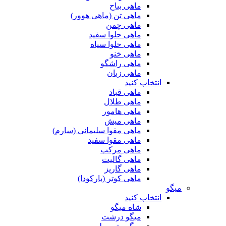
ماهی بیاح
ماهی تن (ماهی هوور)
ماهی چمن
ماهی حلوا سفید
ماهی حلوا سیاه
ماهی خنو
ماهی راشگو
ماهی زبان
انتخاب کنید
ماهی قباد
ماهی طلال
ماهی هامور
ماهی میش
ماهی مقوا سلیمانی (سارم)
ماهی مقوا سفید
ماهی مرکب
ماهی گالیت
ماهی گاریز
ماهی کوتر (بارکودا)
میگو
انتخاب کنید
شاه میگو
میگو درشت