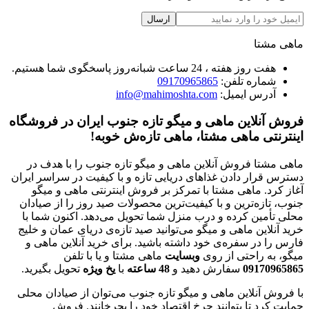
ارسال
ماهی مشتا
هفت روز هفته ، 24 ساعت شبانه‌روز پاسخگوی شما هستیم.
شماره تلفن:
09170965865
آدرس ایمیل:
info@mahimoshta.com
فروش آنلاین ماهی و میگو تازه جنوب ایران در فروشگاه
اینترنتی ماهی مشتا، ماهی تازه‌ش خوبه!
ماهی مشتا فروش آنلاین ماهی و میگو تازه جنوب را با هدف در
دسترس قرار دادن غذاهای دریایی تازه و با کیفیت در سراسر ایران
آغاز کرد. ماهی مشتا با تمرکز بر فروش اینترنتی ماهی و میگو
جنوب، تازه‌ترین و با کیفیت‌ترین محصولات صید روز را از صیادان
محلی تأمین کرده و درب منزل شما تحویل می‌دهد. اکنون شما با
خرید آنلاین ماهی و میگو می‌توانید صید تازه‌ی دریای عمان و خلیج
فارس را در سفره‌ی خود داشته باشید. برای خرید آنلاین ماهی و
میگو، به راحتی از روی
وبسایت
ماهی مشتا و یا با تلفن
09170965865
سفارش دهید و
48
ساعته
با
یخ
ویژه
تحویل بگیرید.
با فروش آنلاین ماهی و میگو تازه جنوب می‌توان از صیادان محلی
حمایت کرد تا بتوانند چرخ اقتصاد خود را بچرخانند. فروش