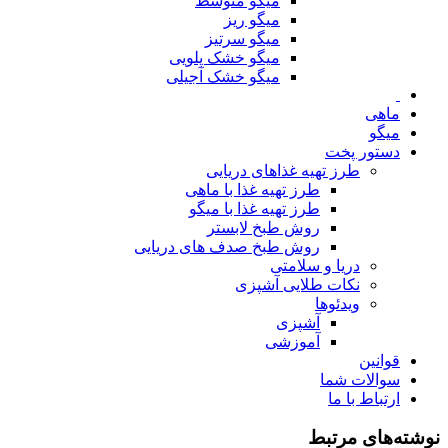
میگو متوسط
میگو ریز
میگو سرتیز
میگو خشک پلویی
میگو خشک آجیلی
ماهی
میگو
دستور پخت
طرز تهیه غذاهای دریایی
طرز تهیه غذا با ماهی
طرز تهیه غذا با میگو
روش طبخ لابستر
روش طبخ صدف های دریایی
دریا و سلامتی
نکات طلایی آشپزی
ویدئوها
آشپزی
آموزشی
قوانین
سوالات شما
ارتباط با ما
نوشته‌های مرتبط