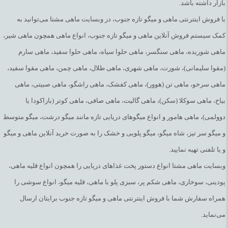
بازار داشته باشد.
با فروش اینترنتی ماهی و میگو تازه جنوب، در وبسایت ماهی مشتا می‌توانید به
کمک سیستم فروش آنلاین ماهی و میگو تازه جنوب، انواع ماهی همچون ماهی شیر،
ماهی شوریده، ماهی سنگسر، ماهی حلوا سیاه، ماهی حلوا سفید، ماهی سارم
(مقوا سلیمانی)، شورت، ماهی شهری، ماهی طلال، ماهی چمن، ماهی مقوا سفید،
ماهی سرخو، ماهی تن (هوور)، ماهی کفشک، ماهی راشگو، ماهی صبیتی، ماهی
بیاح، ماهی سوکلا (سکن)، ماهی گالیت، ماهی صافی، ماهی کوتر (باراکودا یا
دوولمی)، ماهی هامور و انواع میگوهای دریایی تازه مانند میگو درشت، میگو متوسط
و میگو سر تیز، شاه میگو، میگو پلویی و خشک را به صورت خرید آنلاین ماهی و میگو
و یا تلفنی تهیه نمایید.
وبسایت ماهی مشتا انواع دستور پخت غذاهای دریایی را همچون انواع قلیه ماهی،
پودینی، سوخاری، ماهی شکم پر، سبزی پلو با ماهی، قلیه میگو، انواع سوشی را
همراه سفارش شما با فروش اینترنتی ماهی و میگو تازه جنوب برایتان ارسال
می‌نماید.