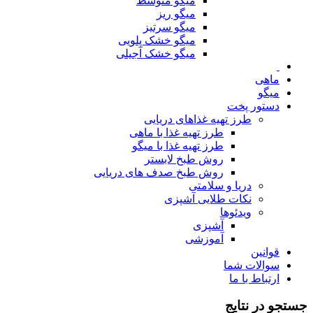
میگو متوسط
میگو ریز
میگو سرتیز
میگو خشک پلویی
میگو خشک آجیلی
ماهی
میگو
دستور پخت
طرز تهیه غذاهای دریایی
طرز تهیه غذا با ماهی
طرز تهیه غذا با میگو
روش طبخ لابستر
روش طبخ صدف های دریایی
دریا و سلامتی
نکات طلایی آشپزی
ویدئوها
آشپزی
آموزشی
قوانین
سوالات شما
ارتباط با ما
جستجو در نتایج