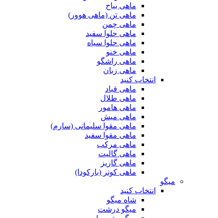
ماهی بیاح
ماهی تن (ماهی هوور)
ماهی چمن
ماهی حلوا سفید
ماهی حلوا سیاه
ماهی خنو
ماهی راشگو
ماهی زبان
انتخاب کنید
ماهی قباد
ماهی طلال
ماهی هامور
ماهی میش
ماهی مقوا سلیمانی (سارم)
ماهی مقوا سفید
ماهی مرکب
ماهی گالیت
ماهی گاریز
ماهی کوتر (بارکودا)
میگو
انتخاب کنید
شاه میگو
میگو درشت