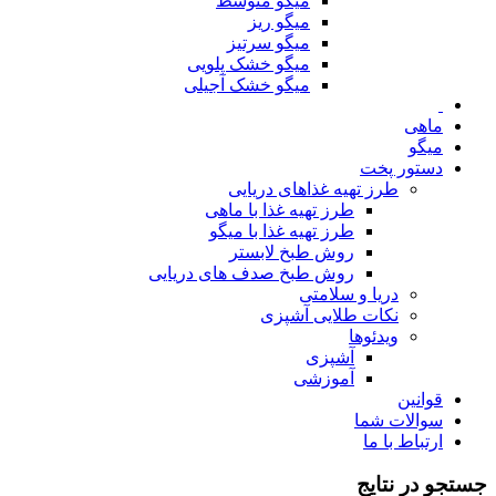
میگو متوسط
میگو ریز
میگو سرتیز
میگو خشک پلویی
میگو خشک آجیلی
ماهی
میگو
دستور پخت
طرز تهیه غذاهای دریایی
طرز تهیه غذا با ماهی
طرز تهیه غذا با میگو
روش طبخ لابستر
روش طبخ صدف های دریایی
دریا و سلامتی
نکات طلایی آشپزی
ویدئوها
آشپزی
آموزشی
قوانین
سوالات شما
ارتباط با ما
جستجو در نتایج