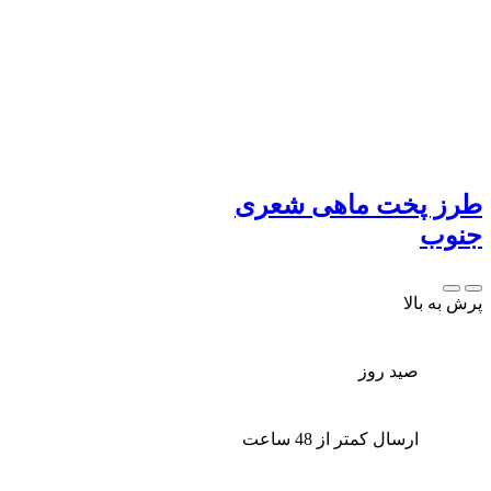
طرز پخت ماهی شعری
جنوب
پرش به بالا
صید روز
ارسال کمتر از 48 ساعت