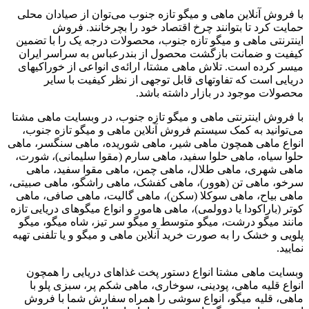
با فروش آنلاین ماهی و میگو تازه جنوب می‌توان از صیادان محلی
حمایت کرد تا بتوانند چرخ اقتصاد خود را بچرخانند. فروش
اینترنتی ماهی و میگو تازه جنوب، محصولات درجه یک را با تضمین
کیفیت و ضمانت بازگشت محصول از بندرعباس به سراسر ایران
میسر کرده است. تلاش ماهی مشتا، ارائه‌ی انواعی از خوراکیهای
دریایی است که تفاوتهای قابل توجهی از نظر کیفیت با سایر
محصولات موجود در بازار داشته باشد.
با فروش اینترنتی ماهی و میگو تازه جنوب، در وبسایت ماهی مشتا
می‌توانید به کمک سیستم فروش آنلاین ماهی و میگو تازه جنوب،
انواع ماهی همچون ماهی شیر، ماهی شوریده، ماهی سنگسر، ماهی
حلوا سیاه، ماهی حلوا سفید، ماهی سارم (مقوا سلیمانی)، شورت،
ماهی شهری، ماهی طلال، ماهی چمن، ماهی مقوا سفید، ماهی
سرخو، ماهی تن (هوور)، ماهی کفشک، ماهی راشگو، ماهی صبیتی،
ماهی بیاح، ماهی سوکلا (سکن)، ماهی گالیت، ماهی صافی، ماهی
کوتر (باراکودا یا دوولمی)، ماهی هامور و انواع میگوهای دریایی تازه
مانند میگو درشت، میگو متوسط و میگو سر تیز، شاه میگو، میگو
پلویی و خشک را به صورت خرید آنلاین ماهی و میگو و یا تلفنی تهیه
نمایید.
وبسایت ماهی مشتا انواع دستور پخت غذاهای دریایی را همچون
انواع قلیه ماهی، پودینی، سوخاری، ماهی شکم پر، سبزی پلو با
ماهی، قلیه میگو، انواع سوشی را همراه سفارش شما با فروش