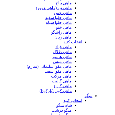
ماهی بیاح
ماهی تن (ماهی هوور)
ماهی چمن
ماهی حلوا سفید
ماهی حلوا سیاه
ماهی خنو
ماهی راشگو
ماهی زبان
انتخاب کنید
ماهی قباد
ماهی طلال
ماهی هامور
ماهی میش
ماهی مقوا سلیمانی (سارم)
ماهی مقوا سفید
ماهی مرکب
ماهی گالیت
ماهی گاریز
ماهی کوتر (بارکودا)
میگو
انتخاب کنید
شاه میگو
میگو درشت