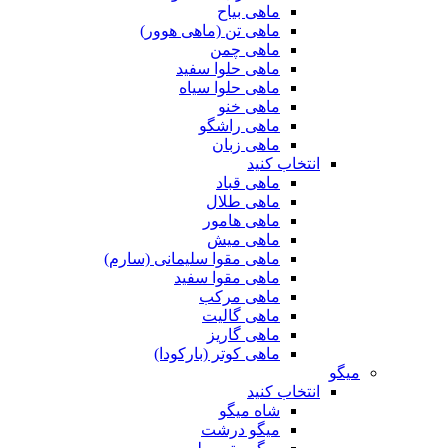
ماهی بیاح
ماهی تن (ماهی هوور)
ماهی چمن
ماهی حلوا سفید
ماهی حلوا سیاه
ماهی خنو
ماهی راشگو
ماهی زبان
انتخاب کنید
ماهی قباد
ماهی طلال
ماهی هامور
ماهی میش
ماهی مقوا سلیمانی (سارم)
ماهی مقوا سفید
ماهی مرکب
ماهی گالیت
ماهی گاریز
ماهی کوتر (بارکودا)
میگو
انتخاب کنید
شاه میگو
میگو درشت