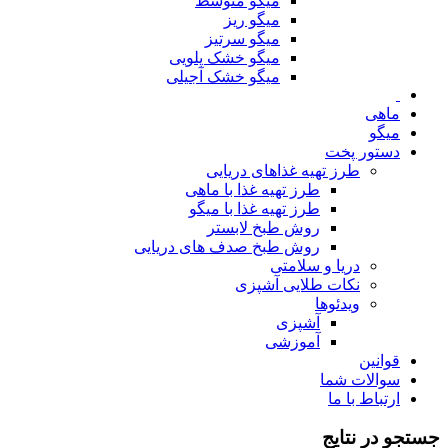
میگو متوسط
میگو ریز
میگو سرتیز
میگو خشک پلویی
میگو خشک آجیلی
ماهی
میگو
دستور پخت
طرز تهیه غذاهای دریایی
طرز تهیه غذا با ماهی
طرز تهیه غذا با میگو
روش طبخ لابستر
روش طبخ صدف های دریایی
دریا و سلامتی
نکات طلایی آشپزی
ویدئوها
آشپزی
آموزشی
قوانین
سوالات شما
ارتباط با ما
جستجو در نتایج