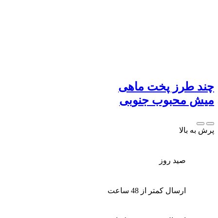
چند طرز پخت ماهی
میش محبوب جنوبی
پرش به بالا
صید روز
ارسال کمتر از 48 ساعت