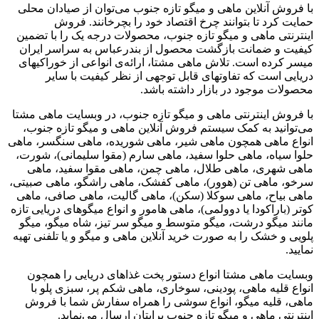
با فروش آنلاین ماهی و میگو تازه جنوب می‌توان از صیادان محلی
حمایت کرد تا بتوانند چرخ اقتصاد خود را بچرخانند. فروش
اینترنتی ماهی و میگو تازه جنوب، محصولات درجه یک را با تضمین
کیفیت و ضمانت بازگشت محصول از بندرعباس به سراسر ایران
میسر کرده است. تلاش ماهی مشتا، ارائه‌ی انواعی از خوراکیهای
دریایی است که تفاوتهای قابل توجهی از نظر کیفیت با سایر
محصولات موجود در بازار داشته باشد.
با فروش اینترنتی ماهی و میگو تازه جنوب، در وبسایت ماهی مشتا
می‌توانید به کمک سیستم فروش آنلاین ماهی و میگو تازه جنوب،
انواع ماهی همچون ماهی شیر، ماهی شوریده، ماهی سنگسر، ماهی
حلوا سیاه، ماهی حلوا سفید، ماهی سارم (مقوا سلیمانی)، شورت،
ماهی شهری، ماهی طلال، ماهی چمن، ماهی مقوا سفید، ماهی
سرخو، ماهی تن (هوور)، ماهی کفشک، ماهی راشگو، ماهی صبیتی،
ماهی بیاح، ماهی سوکلا (سکن)، ماهی گالیت، ماهی صافی، ماهی
کوتر (باراکودا یا دوولمی)، ماهی هامور و انواع میگوهای دریایی تازه
مانند میگو درشت، میگو متوسط و میگو سر تیز، شاه میگو، میگو
پلویی و خشک را به صورت خرید آنلاین ماهی و میگو و یا تلفنی تهیه
نمایید.
وبسایت ماهی مشتا انواع دستور پخت غذاهای دریایی را همچون
انواع قلیه ماهی، پودینی، سوخاری، ماهی شکم پر، سبزی پلو با
ماهی، قلیه میگو، انواع سوشی را همراه سفارش شما با فروش
اینترنتی ماهی و میگو تازه جنوب برایتان ارسال می‌نماید.