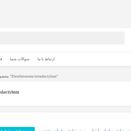
ارتباط با ما
سوالات شما
قو
محصولات برچسب خورده “Eleuthronema tetradactylum”
adactylum
تب‌سازی بر اساس امتیاز
مرتب‌سازی بر اساس محبوبیت
مرتب‌سازی پیش‌فر