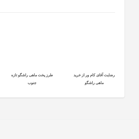
رضایت آقای کام ور از خرید
طرز پخت ماهی راشگو تازه
ماهی راشگو
جنوب