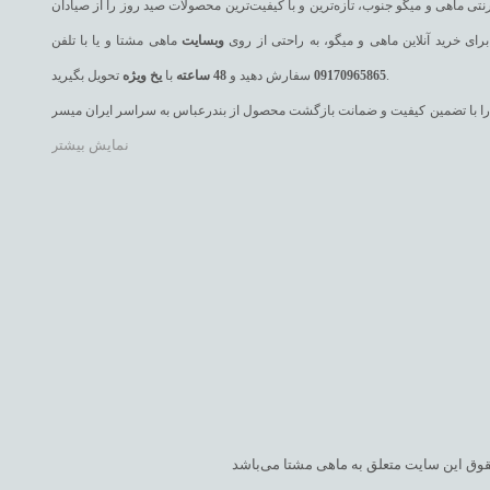
تی ماهی و میگو جنوب، تازه‌ترین و با کیفیت‌ترین محصولات صید روز را از صیادان
رای خرید آنلاین ماهی و میگو، به راحتی از روی
وبسایت
ماهی مشتا و یا با تلفن
تحویل بگیرید.
09170965865
سفارش دهید و
48
ساعته
با
یخ
ویژه
 یک را با تضمین کیفیت و ضمانت بازگشت محصول از بندرعباس به سراسر ایران میسر
نمایش بیشتر
ه، ماهی سنگسر، ماهی حلوا سیاه، ماهی حلوا سفید، ماهی سارم (مقوا سلیمانی)،
ت، ماهی صافی، ماهی کوتر (باراکودا یا دوولمی)، ماهی هامور و انواع میگوهای