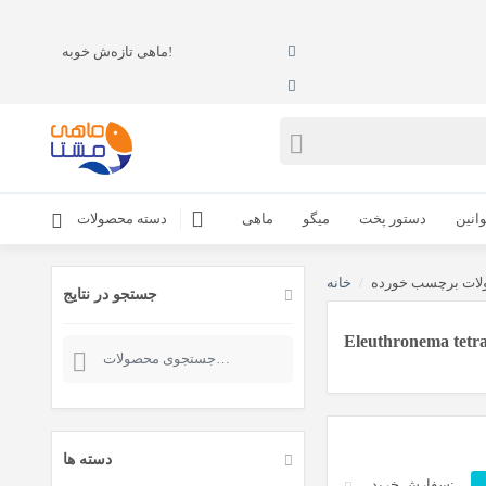
ماهی تازه‌ش خوبه!
انین
دستور پخت
میگو
ماهی
دسته محصولات
/
خانه
جستجو در نتایج
Eleuthronema tetr
جستجو
برای:
دسته ها
ض