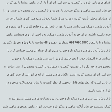
غذاهای دریایی تازه و با کیفیت در سراسر ایران آغاز کرد. ماهی مشتا با تمرکز بر
فروش اینترنتی ماهی و میگو جنوب، تازه‌ترین و با کیفیت‌ترین محصولات صید روز را
زیستگاه ماهی ساردین تازه جنوب در کدام
از صیادان محلی تأمین کرده و درب منزل شما تحویل می‌دهد. اکنون شما با خرید
آنلاین ماهی و میگو می‌توانید صید تازه‌ی دریای عمان و خلیج فارس را در سفره‌ی
آبهاست؟
خود داشته باشید. برای خرید آنلاین ماهی و میگو، به راحتی از روی
وبسایت
ماهی
مشتا و یا با تلفن
09170965865
سفارش دهید و
48
ساعته
با
یخ
ویژه
تحویل بگیرید.
ساردین ماهیان در سایر نقاط جهان در دریاهای گرمسیری و نیمه
با فروش آنلاین ماهی و میگو تازه جنوب می‌توان از صیادان محلی حمایت کرد تا
گرمسیری پراکنش دارد. اقیانوس اطلس غربی و اقیانوس اطلس
بتوانند چرخ اقتصاد خود را بچرخانند. فروش اینترنتی ماهی و میگو تازه جنوب،
شرقی، در مدیترانه و خلیج فارس و دریای عمان زیست می کنند.
محصولات درجه یک را با تضمین کیفیت و ضمانت بازگشت محصول از بندرعباس به
ماهی ساردین دارای نام انگلیسی Sadrdine, herrings و shade و اسامی
سراسر ایران میسر کرده است. تلاش ماهی مشتا، ارائه‌ی انواعی از خوراکیهای
بومی عومه، حشینه، مومغ و گورخ می‌‌باشد. ساردین در دریاهای اقیانوس
دریایی است که تفاوتهای قابل توجهی از نظر کیفیت با سایر محصولات موجود در
اطلس، اقیانوس آرام و مدیترانه به وفور یافت می‌شود. ماهی ساردین
بازار داشته باشد.
فقط از پلانکتون تغذیه می کند. این بدان معنی است که حاوی مقادیر
با فروش اینترنتی ماهی و میگو تازه جنوب، در وبسایت ماهی مشتا می‌توانید به
بالای جیوه نیستند و با اطمینان خاطر می تواند توسط زنان باردار و
کمک سیستم فروش آنلاین ماهی و میگو تازه جنوب، انواع ماهی همچون ماهی شیر،
کودکان مصرف شود. این ماهی های کوچک دارای مواد مغذی زیادی