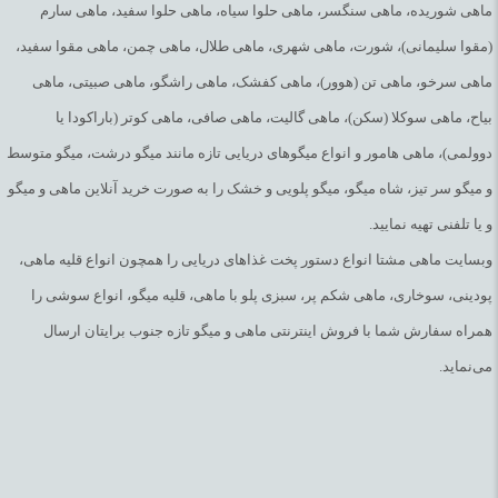
ماهی شوریده، ماهی سنگسر، ماهی حلوا سیاه، ماهی حلوا سفید، ماهی سارم
هستند که می توانند در پیشگیری از برخی بیماری ها مفید باشند. برخی
(مقوا سلیمانی)، شورت، ماهی شهری، ماهی طلال، ماهی چمن، ماهی مقوا سفید،
از این مواد مغذی برای جلوگیری از بیماری های قلبی شناخته شده یا
ماهی سرخو، ماهی تن (هوور)، ماهی کفشک، ماهی راشگو، ماهی صبیتی، ماهی
ممکن است بدن را در برابر از برخی سرطان ها محافظت کنند.
بیاح، ماهی سوکلا (سکن)، ماهی گالیت، ماهی صافی، ماهی کوتر (باراکودا یا
دوولمی)، ماهی هامور و انواع میگوهای دریایی تازه مانند میگو درشت، میگو متوسط
همین حالا آنلاین خرید کن
و میگو سر تیز، شاه میگو، میگو پلویی و خشک را به صورت خرید آنلاین ماهی و میگو
و یا تلفنی تهیه نمایید.
اگه برای خرید آنلاین
ماهی ساردین تازه جنوب
مشاوره لازم داری، اگه
وبسایت ماهی مشتا انواع دستور پخت غذاهای دریایی را همچون انواع قلیه ماهی،
سوالی در مورد ماهی یا خرید اون داری با ما از روشهای زیر تماس بگیر.
پودینی، سوخاری، ماهی شکم پر، سبزی پلو با ماهی، قلیه میگو، انواع سوشی را
تلفن بزن
همراه سفارش شما با فروش اینترنتی ماهی و میگو تازه جنوب برایتان ارسال
ایمیل بفرست
می‌نماید.
با کمال افتخار منتظر دریافت سوالات و نظراتت توی همین صفحه، در
قسمت
نظرات
و
پرسش و پاسخ
هستیم تا بتونیم بهترین و با کیفیت ترین
محصولات رو به آشپزخونه‌ی شما برسونیم.