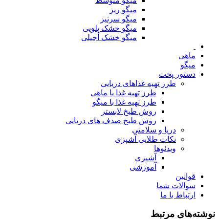
میگو متوسط
میگو ریز
میگو سرتیز
میگو خشک پلویی
میگو خشک آجیلی
ماهی
میگو
دستور پخت
طرز تهیه غذاهای دریایی
طرز تهیه غذا با ماهی
طرز تهیه غذا با میگو
روش طبخ لابستر
روش طبخ صدف های دریایی
دریا و سلامتی
نکات طلایی آشپزی
ویدئوها
آشپزی
آموزشی
قوانین
سوالات شما
ارتباط با ما
نوشته‌های مرتبط