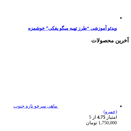
ویدئو آموزشی “طرز تهیه میگو پفکی” خوشمزه
آخرین محصولات
ماهی سرخو تازه جنوب
(حمرو)
امتیاز
4.75
از 5
1,750,000
تومان