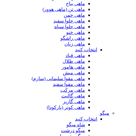
ماهی بیاح
ماهی تن (ماهی هوور)
ماهی چمن
ماهی حلوا سفید
ماهی حلوا سیاه
ماهی خنو
ماهی راشگو
ماهی زبان
انتخاب کنید
ماهی قباد
ماهی طلال
ماهی هامور
ماهی میش
ماهی مقوا سلیمانی (سارم)
ماهی مقوا سفید
ماهی مرکب
ماهی گالیت
ماهی گاریز
ماهی کوتر (بارکودا)
میگو
انتخاب کنید
شاه میگو
میگو درشت