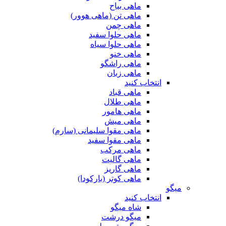
ماهی بیاح
ماهی تن (ماهی هوور)
ماهی چمن
ماهی حلوا سفید
ماهی حلوا سیاه
ماهی خنو
ماهی راشگو
ماهی زبان
انتخاب کنید
ماهی قباد
ماهی طلال
ماهی هامور
ماهی میش
ماهی مقوا سلیمانی (سارم)
ماهی مقوا سفید
ماهی مرکب
ماهی گالیت
ماهی گاریز
ماهی کوتر (بارکودا)
میگو
انتخاب کنید
شاه میگو
میگو درشت