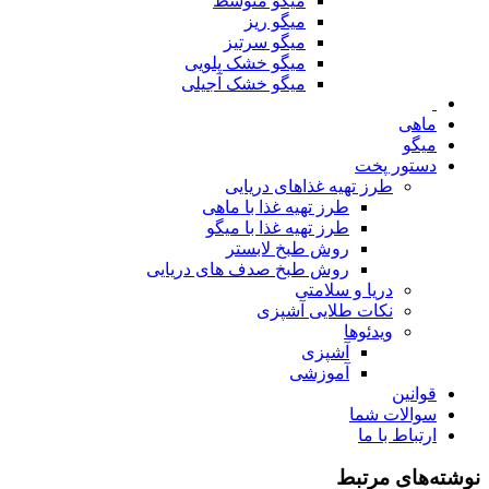
میگو متوسط
میگو ریز
میگو سرتیز
میگو خشک پلویی
میگو خشک آجیلی
ماهی
میگو
دستور پخت
طرز تهیه غذاهای دریایی
طرز تهیه غذا با ماهی
طرز تهیه غذا با میگو
روش طبخ لابستر
روش طبخ صدف های دریایی
دریا و سلامتی
نکات طلایی آشپزی
ویدئوها
آشپزی
آموزشی
قوانین
سوالات شما
ارتباط با ما
نوشته‌های مرتبط