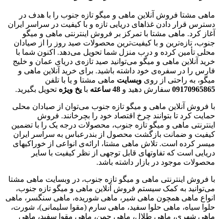
ماهی مشتا فروش آنلاین ماهی و میگو تازه جنوب را با هدف در
دسترس قرار دادن غذاهای دریایی تازه و با کیفیت در سراسر ایران
آغاز کرد. ماهی مشتا با تمرکز بر فروش اینترنتی ماهی و میگو
جنوب، تازه‌ترین و با کیفیت‌ترین محصولات صید روز را از صیادان
محلی تأمین کرده و درب منزل شما تحویل می‌دهد. اکنون شما با
خرید آنلاین ماهی و میگو می‌توانید صید تازه‌ی دریای عمان و خلیج
فارس را در سفره‌ی خود داشته باشید. برای خرید آنلاین ماهی و
میگو، به راحتی از روی
وبسایت
ماهی مشتا و یا با تلفن
09170965865
سفارش دهید و
48
ساعته
با
یخ
ویژه
تحویل بگیرید.
با فروش آنلاین ماهی و میگو تازه جنوب می‌توان از صیادان محلی
حمایت کرد تا بتوانند چرخ اقتصاد خود را بچرخانند. فروش
اینترنتی ماهی و میگو تازه جنوب، محصولات درجه یک را با تضمین
کیفیت و ضمانت بازگشت محصول از بندرعباس به سراسر ایران
میسر کرده است. تلاش ماهی مشتا، ارائه‌ی انواعی از خوراکیهای
دریایی است که تفاوتهای قابل توجهی از نظر کیفیت با سایر
محصولات موجود در بازار داشته باشد.
با فروش اینترنتی ماهی و میگو تازه جنوب، در وبسایت ماهی مشتا
می‌توانید به کمک سیستم فروش آنلاین ماهی و میگو تازه جنوب،
انواع ماهی همچون ماهی شیر، ماهی شوریده، ماهی سنگسر، ماهی
حلوا سیاه، ماهی حلوا سفید، ماهی سارم (مقوا سلیمانی)، شورت،
ماهی شهری، ماهی طلال، ماهی چمن، ماهی مقوا سفید، ماهی