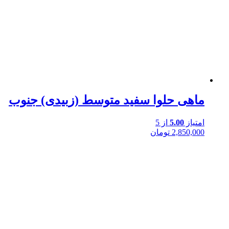
ماهی حلوا سفید متوسط (زبیدی) جنوب
امتیاز
5.00
از 5
2,850,000
تومان