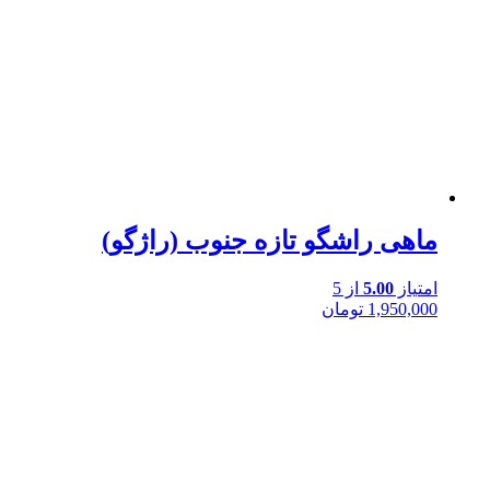
ماهی راشگو تازه جنوب (راژگو)
امتیاز
5.00
از 5
1,950,000
تومان