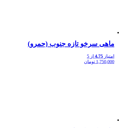
ماهی سرخو تازه جنوب (حمرو)
امتیاز
4.75
از 5
1,750,000
تومان