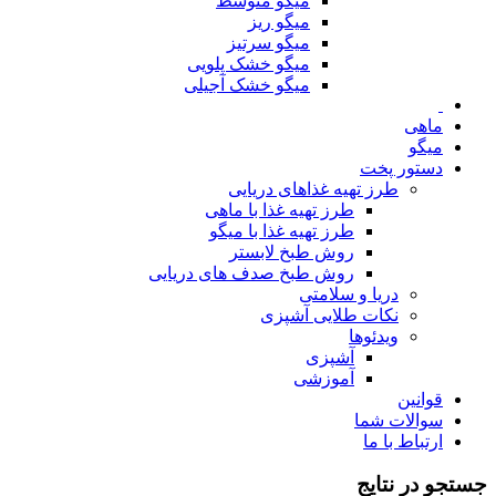
میگو متوسط
میگو ریز
میگو سرتیز
میگو خشک پلویی
میگو خشک آجیلی
ماهی
میگو
دستور پخت
طرز تهیه غذاهای دریایی
طرز تهیه غذا با ماهی
طرز تهیه غذا با میگو
روش طبخ لابستر
روش طبخ صدف های دریایی
دریا و سلامتی
نکات طلایی آشپزی
ویدئوها
آشپزی
آموزشی
قوانین
سوالات شما
ارتباط با ما
جستجو در نتایج