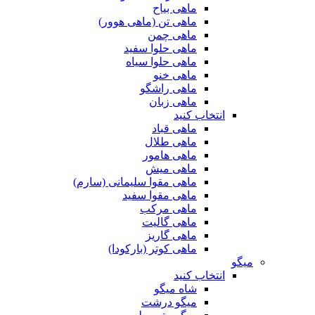
ماهی بیاح
ماهی تن (ماهی هوور)
ماهی چمن
ماهی حلوا سفید
ماهی حلوا سیاه
ماهی خنو
ماهی راشگو
ماهی زبان
انتخاب کنید
ماهی قباد
ماهی طلال
ماهی هامور
ماهی میش
ماهی مقوا سلیمانی (سارم)
ماهی مقوا سفید
ماهی مرکب
ماهی گالیت
ماهی گاریز
ماهی کوتر (بارکودا)
میگو
انتخاب کنید
شاه میگو
میگو درشت