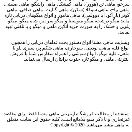
سرخو، ماهی تن (هوور)، ماهی کفشک، ماهی راشگو، ماهی صبیتی،
ماهی بیاح، ماهی سوکلا (سکن)، ماهی گالیت، ماهی صافی، ماهی
کوتر (باراکودا یا دوولمی)، ماهی هامور و انواع میگوهای دریایی تازه
مانند میگو درشت، میگو متوسط و میگو سر تیز، شاه میگو، میگو
پلویی و خشک را به صورت خرید آنلاین ماهی و میگو و یا تلفنی تهیه
نمایید.
وبسایت ماهی مشتا انواع دستور پخت غذاهای دریایی را همچون
انواع قلیه ماهی، پودینی، سوخاری، ماهی شکم پر، سبزی پلو با
ماهی، قلیه میگو، انواع سوشی را همراه سفارش شما با فروش
اینترنتی ماهی و میگو تازه جنوب برایتان ارسال می‌نماید.
استفاده از مطالب فروشگاه اینترنتی ماهی مشتا فقط برای مقاصد
غیرتجاری و با ذکر منبع بلامانع است. کلیه حقوق این سایت متعلق
به ماهی مشتا می‌باشد. Copyright © 2020