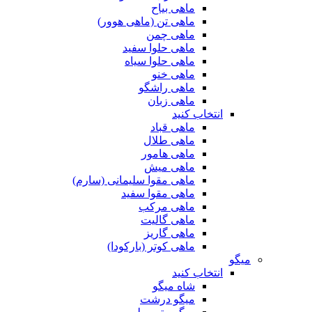
ماهی بیاح
ماهی تن (ماهی هوور)
ماهی چمن
ماهی حلوا سفید
ماهی حلوا سیاه
ماهی خنو
ماهی راشگو
ماهی زبان
انتخاب کنید
ماهی قباد
ماهی طلال
ماهی هامور
ماهی میش
ماهی مقوا سلیمانی (سارم)
ماهی مقوا سفید
ماهی مرکب
ماهی گالیت
ماهی گاریز
ماهی کوتر (بارکودا)
میگو
انتخاب کنید
شاه میگو
میگو درشت