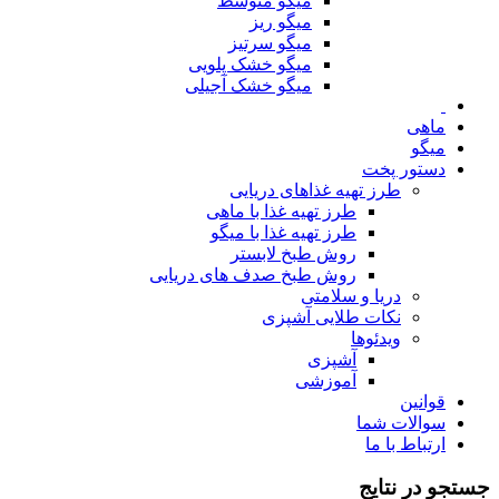
میگو متوسط
میگو ریز
میگو سرتیز
میگو خشک پلویی
میگو خشک آجیلی
ماهی
میگو
دستور پخت
طرز تهیه غذاهای دریایی
طرز تهیه غذا با ماهی
طرز تهیه غذا با میگو
روش طبخ لابستر
روش طبخ صدف های دریایی
دریا و سلامتی
نکات طلایی آشپزی
ویدئوها
آشپزی
آموزشی
قوانین
سوالات شما
ارتباط با ما
جستجو در نتایج