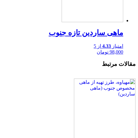
ماهی ساردین تازه جنوب
امتیاز
4.33
از 5
98,000
تومان
مقالات مرتبط