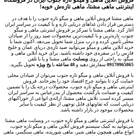
اینترنتی ماهی مشتا، ماهی تازه‌ش خوبه!
ماهی مشتا فروش آنلاین ماهی و میگو تازه جنوب را با هدف در
دسترس قرار دادن غذاهای دریایی تازه و با کیفیت در سراسر ایران
آغاز کرد. ماهی مشتا با تمرکز بر فروش اینترنتی ماهی و میگو
جنوب، تازه‌ترین و با کیفیت‌ترین محصولات صید روز را از صیادان
محلی تأمین کرده و درب منزل شما تحویل می‌دهد. اکنون شما با
خرید آنلاین ماهی و میگو می‌توانید صید تازه‌ی دریای عمان و خلیج
فارس را در سفره‌ی خود داشته باشید. برای خرید آنلاین ماهی و
میگو، به راحتی از روی
وبسایت
ماهی مشتا و یا با تلفن
09170965865
سفارش دهید و
48
ساعته
با
یخ
ویژه
تحویل بگیرید.
با فروش آنلاین ماهی و میگو تازه جنوب می‌توان از صیادان محلی
حمایت کرد تا بتوانند چرخ اقتصاد خود را بچرخانند. فروش
اینترنتی ماهی و میگو تازه جنوب، محصولات درجه یک را با تضمین
کیفیت و ضمانت بازگشت محصول از بندرعباس به سراسر ایران
میسر کرده است. تلاش ماهی مشتا، ارائه‌ی انواعی از خوراکیهای
دریایی است که تفاوتهای قابل توجهی از نظر کیفیت با سایر
محصولات موجود در بازار داشته باشد.
با فروش اینترنتی ماهی و میگو تازه جنوب، در وبسایت ماهی مشتا
می‌توانید به کمک سیستم فروش آنلاین ماهی و میگو تازه جنوب،
انواع ماهی همچون ماهی شیر، ماهی شوریده، ماهی سنگسر، ماهی