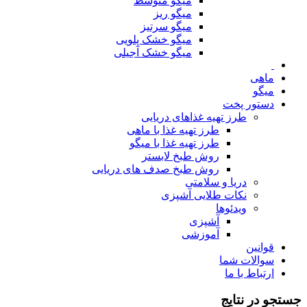
میگو متوسط
میگو ریز
میگو سرتیز
میگو خشک پلویی
میگو خشک آجیلی
ماهی
میگو
دستور پخت
طرز تهیه غذاهای دریایی
طرز تهیه غذا با ماهی
طرز تهیه غذا با میگو
روش طبخ لابستر
روش طبخ صدف های دریایی
دریا و سلامتی
نکات طلایی آشپزی
ویدئوها
آشپزی
آموزشی
قوانین
سوالات شما
ارتباط با ما
جستجو در نتایج