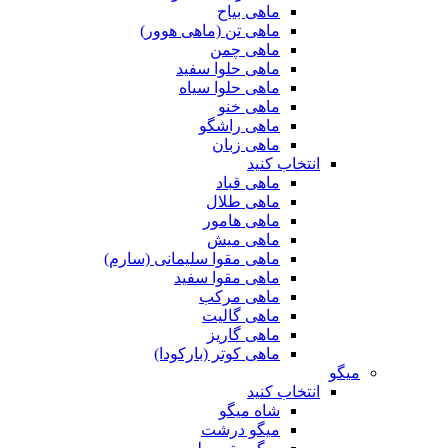
ماهی بیاح
ماهی تن (ماهی هوور)
ماهی چمن
ماهی حلوا سفید
ماهی حلوا سیاه
ماهی خنو
ماهی راشگو
ماهی زبان
انتخاب کنید
ماهی قباد
ماهی طلال
ماهی هامور
ماهی میش
ماهی مقوا سلیمانی (سارم)
ماهی مقوا سفید
ماهی مرکب
ماهی گالیت
ماهی گاریز
ماهی کوتر (بارکودا)
میگو
انتخاب کنید
شاه میگو
میگو درشت