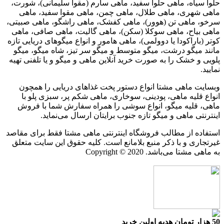
حلوا سیاه، ماهی حلوا سفید، ماهی سارم (مقوا سلیمانی)، شورت،
ماهی شهری، ماهی طلال، ماهی چمن، ماهی مقوا سفید، ماهی
سرخو، ماهی تن (هوور)، ماهی کفشک، ماهی راشگو، ماهی صبیتی،
ماهی بیاح، ماهی سوکلا (سکن)، ماهی گالیت، ماهی صافی، ماهی
کوتر (باراکودا یا دوولمی)، ماهی هامور و انواع میگوهای دریایی تازه
مانند میگو درشت، میگو متوسط و میگو سر تیز، شاه میگو، میگو
پلویی و خشک را به صورت خرید آنلاین ماهی و میگو و یا تلفنی تهیه
نمایید.
وبسایت ماهی مشتا انواع دستور پخت غذاهای دریایی را همچون
انواع قلیه ماهی، پودینی، سوخاری، ماهی شکم پر، سبزی پلو با
ماهی، قلیه میگو، انواع سوشی را همراه سفارش شما با فروش
اینترنتی ماهی و میگو تازه جنوب برایتان ارسال می‌نماید.
استفاده از مطالب فروشگاه اینترنتی ماهی مشتا فقط برای مقاصد
غیرتجاری و با ذکر منبع بلامانع است. کلیه حقوق این سایت متعلق
به ماهی مشتا می‌باشد. Copyright © 2020
50 هزار تومان هدیه اولین خرید