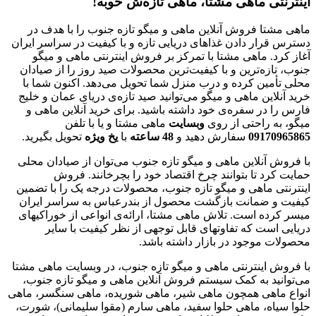
اینترنتی ماهی مشتا، ماهی تازه‌ش خوبه!
ماهی مشتا فروش آنلاین ماهی و میگو تازه جنوب را با هدف در
دسترس قرار دادن غذاهای دریایی تازه و با کیفیت در سراسر ایران
آغاز کرد. ماهی مشتا با تمرکز بر فروش اینترنتی ماهی و میگو
جنوب، تازه‌ترین و با کیفیت‌ترین محصولات صید روز را از صیادان
محلی تأمین کرده و درب منزل شما تحویل می‌دهد. اکنون شما با
خرید آنلاین ماهی و میگو می‌توانید صید تازه‌ی دریای عمان و خلیج
فارس را در سفره‌ی خود داشته باشید. برای خرید آنلاین ماهی و
میگو، به راحتی از روی
وبسایت
ماهی مشتا و یا با تلفن
09170965865
سفارش دهید و
48
ساعته
با
یخ
ویژه
تحویل بگیرید.
با فروش آنلاین ماهی و میگو تازه جنوب می‌توان از صیادان محلی
حمایت کرد تا بتوانند چرخ اقتصاد خود را بچرخانند. فروش
اینترنتی ماهی و میگو تازه جنوب، محصولات درجه یک را با تضمین
کیفیت و ضمانت بازگشت محصول از بندرعباس به سراسر ایران
میسر کرده است. تلاش ماهی مشتا، ارائه‌ی انواعی از خوراکیهای
دریایی است که تفاوتهای قابل توجهی از نظر کیفیت با سایر
محصولات موجود در بازار داشته باشد.
با فروش اینترنتی ماهی و میگو تازه جنوب، در وبسایت ماهی مشتا
می‌توانید به کمک سیستم فروش آنلاین ماهی و میگو تازه جنوب،
انواع ماهی همچون ماهی شیر، ماهی شوریده، ماهی سنگسر، ماهی
حلوا سیاه، ماهی حلوا سفید، ماهی سارم (مقوا سلیمانی)، شورت،