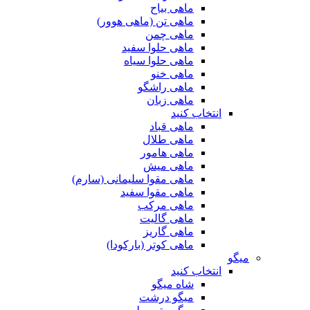
ماهی بیاح
ماهی تن (ماهی هوور)
ماهی چمن
ماهی حلوا سفید
ماهی حلوا سیاه
ماهی خنو
ماهی راشگو
ماهی زبان
انتخاب کنید
ماهی قباد
ماهی طلال
ماهی هامور
ماهی میش
ماهی مقوا سلیمانی (سارم)
ماهی مقوا سفید
ماهی مرکب
ماهی گالیت
ماهی گاریز
ماهی کوتر (بارکودا)
میگو
انتخاب کنید
شاه میگو
میگو درشت