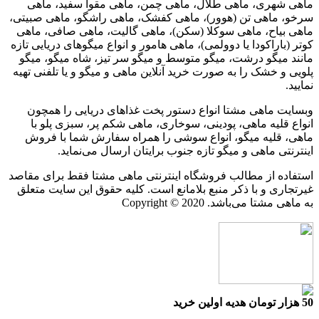
ماهی شهری، ماهی طلال، ماهی چمن، ماهی مقوا سفید، ماهی
سرخو، ماهی تن (هوور)، ماهی کفشک، ماهی راشگو، ماهی صبیتی،
ماهی بیاح، ماهی سوکلا (سکن)، ماهی گالیت، ماهی صافی، ماهی
کوتر (باراکودا یا دوولمی)، ماهی هامور و انواع میگوهای دریایی تازه
مانند میگو درشت، میگو متوسط و میگو سر تیز، شاه میگو، میگو
پلویی و خشک را به صورت خرید آنلاین ماهی و میگو و یا تلفنی تهیه
نمایید.
وبسایت ماهی مشتا انواع دستور پخت غذاهای دریایی را همچون
انواع قلیه ماهی، پودینی، سوخاری، ماهی شکم پر، سبزی پلو با
ماهی، قلیه میگو، انواع سوشی را همراه سفارش شما با فروش
اینترنتی ماهی و میگو تازه جنوب برایتان ارسال می‌نماید.
استفاده از مطالب فروشگاه اینترنتی ماهی مشتا فقط برای مقاصد
غیرتجاری و با ذکر منبع بلامانع است. کلیه حقوق این سایت متعلق
به ماهی مشتا می‌باشد. Copyright © 2020
50 هزار تومان هدیه اولین خرید