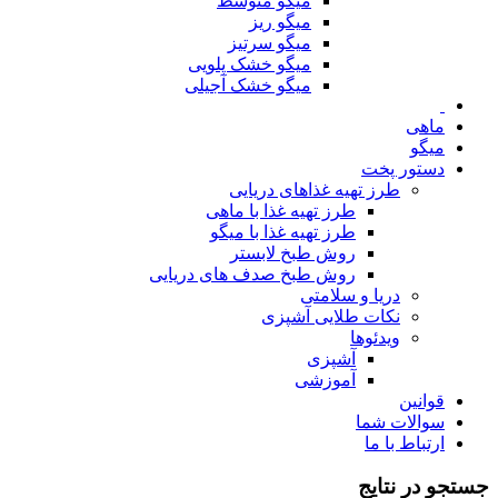
میگو متوسط
میگو ریز
میگو سرتیز
میگو خشک پلویی
میگو خشک آجیلی
ماهی
میگو
دستور پخت
طرز تهیه غذاهای دریایی
طرز تهیه غذا با ماهی
طرز تهیه غذا با میگو
روش طبخ لابستر
روش طبخ صدف های دریایی
دریا و سلامتی
نکات طلایی آشپزی
ویدئوها
آشپزی
آموزشی
قوانین
سوالات شما
ارتباط با ما
جستجو در نتایج