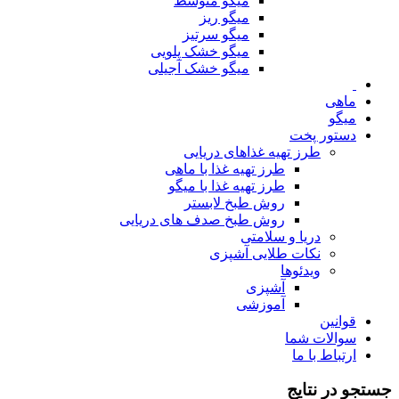
میگو متوسط
میگو ریز
میگو سرتیز
میگو خشک پلویی
میگو خشک آجیلی
ماهی
میگو
دستور پخت
طرز تهیه غذاهای دریایی
طرز تهیه غذا با ماهی
طرز تهیه غذا با میگو
روش طبخ لابستر
روش طبخ صدف های دریایی
دریا و سلامتی
نکات طلایی آشپزی
ویدئوها
آشپزی
آموزشی
قوانین
سوالات شما
ارتباط با ما
جستجو در نتایج