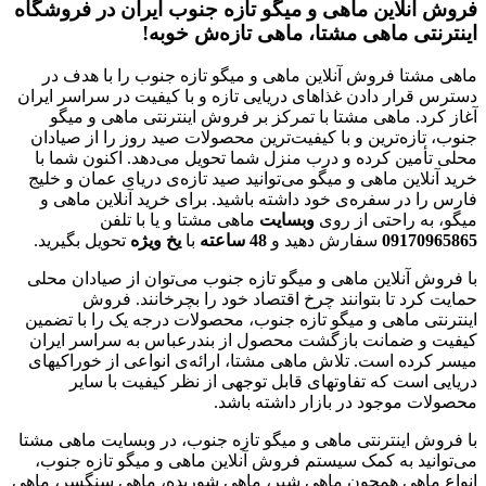
فروش آنلاین ماهی و میگو تازه جنوب ایران در فروشگاه
اینترنتی ماهی مشتا، ماهی تازه‌ش خوبه!
ماهی مشتا فروش آنلاین ماهی و میگو تازه جنوب را با هدف در
دسترس قرار دادن غذاهای دریایی تازه و با کیفیت در سراسر ایران
آغاز کرد. ماهی مشتا با تمرکز بر فروش اینترنتی ماهی و میگو
جنوب، تازه‌ترین و با کیفیت‌ترین محصولات صید روز را از صیادان
محلی تأمین کرده و درب منزل شما تحویل می‌دهد. اکنون شما با
خرید آنلاین ماهی و میگو می‌توانید صید تازه‌ی دریای عمان و خلیج
فارس را در سفره‌ی خود داشته باشید. برای خرید آنلاین ماهی و
میگو، به راحتی از روی
وبسایت
ماهی مشتا و یا با تلفن
09170965865
سفارش دهید و
48
ساعته
با
یخ
ویژه
تحویل بگیرید.
با فروش آنلاین ماهی و میگو تازه جنوب می‌توان از صیادان محلی
حمایت کرد تا بتوانند چرخ اقتصاد خود را بچرخانند. فروش
اینترنتی ماهی و میگو تازه جنوب، محصولات درجه یک را با تضمین
کیفیت و ضمانت بازگشت محصول از بندرعباس به سراسر ایران
میسر کرده است. تلاش ماهی مشتا، ارائه‌ی انواعی از خوراکیهای
دریایی است که تفاوتهای قابل توجهی از نظر کیفیت با سایر
محصولات موجود در بازار داشته باشد.
با فروش اینترنتی ماهی و میگو تازه جنوب، در وبسایت ماهی مشتا
می‌توانید به کمک سیستم فروش آنلاین ماهی و میگو تازه جنوب،
انواع ماهی همچون ماهی شیر، ماهی شوریده، ماهی سنگسر، ماهی