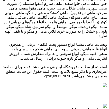
حلوا سیاه، ماهی حلوا سفید، ماهی سارم (مقوا سلیمانی)، شورت،
ماهی شهری، ماهی طلال، ماهی چمن، ماهی مقوا سفید، ماهی
سرخو، ماهی تن (هوور)، ماهی کفشک، ماهی راشگو، ماهی صبیتی،
ماهی بیاح، ماهی سوکلا (سکن)، ماهی گالیت، ماهی صافی، ماهی
کوتر (باراکودا یا دوولمی)، ماهی هامور و انواع میگوهای دریایی تازه
مانند میگو درشت، میگو متوسط و میگو سر تیز، شاه میگو، میگو
پلویی و خشک را به صورت خرید آنلاین ماهی و میگو و یا تلفنی تهیه
نمایید.
وبسایت ماهی مشتا انواع دستور پخت غذاهای دریایی را همچون
انواع قلیه ماهی، پودینی، سوخاری، ماهی شکم پر، سبزی پلو با
ماهی، قلیه میگو، انواع سوشی را همراه سفارش شما با فروش
اینترنتی ماهی و میگو تازه جنوب برایتان ارسال می‌نماید.
استفاده از مطالب فروشگاه اینترنتی ماهی مشتا فقط برای مقاصد
غیرتجاری و با ذکر منبع بلامانع است. کلیه حقوق این سایت متعلق
به ماهی مشتا می‌باشد. Copyright © 2020