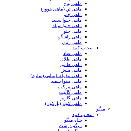
ماهی بیاح
ماهی تن (ماهی هوور)
ماهی چمن
ماهی حلوا سفید
ماهی حلوا سیاه
ماهی خنو
ماهی راشگو
ماهی زبان
انتخاب کنید
ماهی قباد
ماهی طلال
ماهی هامور
ماهی میش
ماهی مقوا سلیمانی (سارم)
ماهی مقوا سفید
ماهی مرکب
ماهی گالیت
ماهی گاریز
ماهی کوتر (بارکودا)
میگو
انتخاب کنید
شاه میگو
میگو درشت