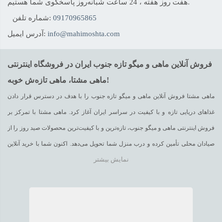
هفت روز هفته ، 24 ساعت شبانه‌روز پاسخگوی شما هستیم.
09170965865
شماره تلفن:
info@mahimoshta.com
آدرس ایمیل:
فروش آنلاین ماهی و میگو تازه جنوب ایران در فروشگاه اینترنتی
ماهی مشتا، ماهی تازه‌ش خوبه!
ماهی مشتا فروش آنلاین ماهی و میگو تازه جنوب را با هدف در دسترس قرار دادن
غذاهای دریایی تازه و با کیفیت در سراسر ایران آغاز کرد. ماهی مشتا با تمرکز بر
فروش اینترنتی ماهی و میگو جنوب، تازه‌ترین و با کیفیت‌ترین محصولات صید روز را از
صیادان محلی تأمین کرده و درب منزل شما تحویل می‌دهد. اکنون شما با خرید آنلاین
نمایش بیشتر
ماهی و میگو می‌توانید صید تازه‌ی دریای عمان و خلیج فارس را در سفره‌ی خود داشته
باشید. برای خرید آنلاین ماهی و میگو، به راحتی از روی
وبسایت
ماهی مشتا و یا با تلفن
تحویل بگیرید.
09170965865
سفارش دهید و
48
ساعته
با
یخ
ویژه
با فروش آنلاین ماهی و میگو تازه جنوب می‌توان از صیادان محلی حمایت کرد تا بتوانند