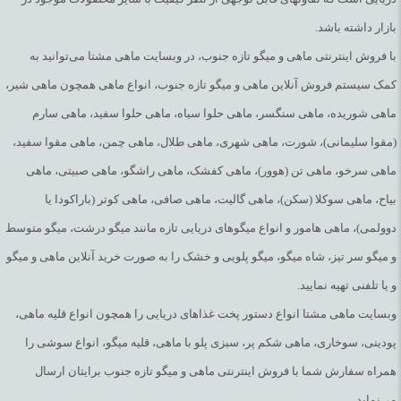
بازار داشته باشد.
با فروش اینترنتی ماهی و میگو تازه جنوب، در وبسایت ماهی مشتا می‌توانید به
کمک سیستم فروش آنلاین ماهی و میگو تازه جنوب، انواع ماهی همچون ماهی شیر،
ماهی شوریده، ماهی سنگسر، ماهی حلوا سیاه، ماهی حلوا سفید، ماهی سارم
(مقوا سلیمانی)، شورت، ماهی شهری، ماهی طلال، ماهی چمن، ماهی مقوا سفید،
ماهی سرخو، ماهی تن (هوور)، ماهی کفشک، ماهی راشگو، ماهی صبیتی، ماهی
بیاح، ماهی سوکلا (سکن)، ماهی گالیت، ماهی صافی، ماهی کوتر (باراکودا یا
دوولمی)، ماهی هامور و انواع میگوهای دریایی تازه مانند میگو درشت، میگو متوسط
و میگو سر تیز، شاه میگو، میگو پلویی و خشک را به صورت خرید آنلاین ماهی و میگو
و یا تلفنی تهیه نمایید.
وبسایت ماهی مشتا انواع دستور پخت غذاهای دریایی را همچون انواع قلیه ماهی،
پودینی، سوخاری، ماهی شکم پر، سبزی پلو با ماهی، قلیه میگو، انواع سوشی را
همراه سفارش شما با فروش اینترنتی ماهی و میگو تازه جنوب برایتان ارسال
می‌نماید.