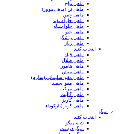
ماهی بیاح
ماهی تن (ماهی هوور)
ماهی چمن
ماهی حلوا سفید
ماهی حلوا سیاه
ماهی خنو
ماهی راشگو
ماهی زبان
انتخاب کنید
ماهی قباد
ماهی طلال
ماهی هامور
ماهی میش
ماهی مقوا سلیمانی (سارم)
ماهی مقوا سفید
ماهی مرکب
ماهی گالیت
ماهی گاریز
ماهی کوتر (بارکودا)
میگو
انتخاب کنید
شاه میگو
میگو درشت