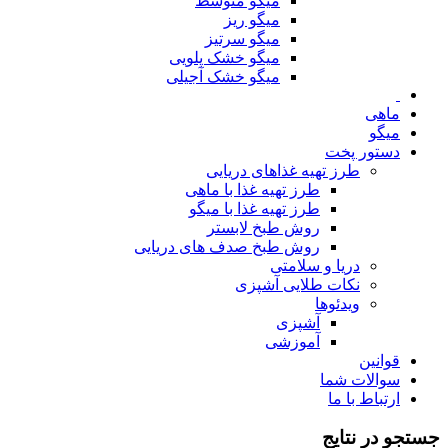
میگو متوسط
میگو ریز
میگو سرتیز
میگو خشک پلویی
میگو خشک آجیلی
ماهی
میگو
دستور پخت
طرز تهیه غذاهای دریایی
طرز تهیه غذا با ماهی
طرز تهیه غذا با میگو
روش طبخ لابستر
روش طبخ صدف های دریایی
دریا و سلامتی
نکات طلایی آشپزی
ویدئوها
آشپزی
آموزشی
قوانین
سوالات شما
ارتباط با ما
جستجو در نتایج