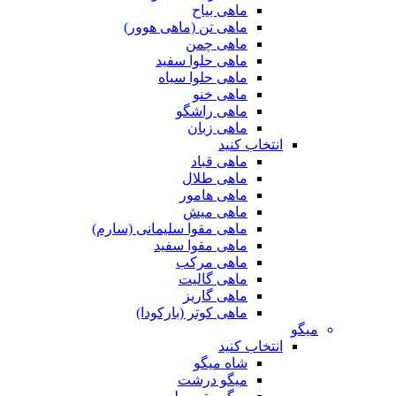
ماهی بیاح
ماهی تن (ماهی هوور)
ماهی چمن
ماهی حلوا سفید
ماهی حلوا سیاه
ماهی خنو
ماهی راشگو
ماهی زبان
انتخاب کنید
ماهی قباد
ماهی طلال
ماهی هامور
ماهی میش
ماهی مقوا سلیمانی (سارم)
ماهی مقوا سفید
ماهی مرکب
ماهی گالیت
ماهی گاریز
ماهی کوتر (بارکودا)
میگو
انتخاب کنید
شاه میگو
میگو درشت