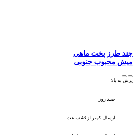
چند طرز پخت ماهی
میش محبوب جنوبی
پرش به بالا
صید روز
ارسال کمتر از 48 ساعت