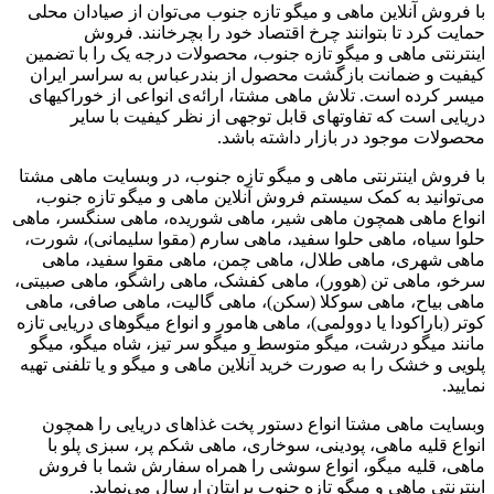
با فروش آنلاین ماهی و میگو تازه جنوب می‌توان از صیادان محلی
حمایت کرد تا بتوانند چرخ اقتصاد خود را بچرخانند. فروش
اینترنتی ماهی و میگو تازه جنوب، محصولات درجه یک را با تضمین
کیفیت و ضمانت بازگشت محصول از بندرعباس به سراسر ایران
میسر کرده است. تلاش ماهی مشتا، ارائه‌ی انواعی از خوراکیهای
دریایی است که تفاوتهای قابل توجهی از نظر کیفیت با سایر
محصولات موجود در بازار داشته باشد.
با فروش اینترنتی ماهی و میگو تازه جنوب، در وبسایت ماهی مشتا
می‌توانید به کمک سیستم فروش آنلاین ماهی و میگو تازه جنوب،
انواع ماهی همچون ماهی شیر، ماهی شوریده، ماهی سنگسر، ماهی
حلوا سیاه، ماهی حلوا سفید، ماهی سارم (مقوا سلیمانی)، شورت،
ماهی شهری، ماهی طلال، ماهی چمن، ماهی مقوا سفید، ماهی
سرخو، ماهی تن (هوور)، ماهی کفشک، ماهی راشگو، ماهی صبیتی،
ماهی بیاح، ماهی سوکلا (سکن)، ماهی گالیت، ماهی صافی، ماهی
کوتر (باراکودا یا دوولمی)، ماهی هامور و انواع میگوهای دریایی تازه
مانند میگو درشت، میگو متوسط و میگو سر تیز، شاه میگو، میگو
پلویی و خشک را به صورت خرید آنلاین ماهی و میگو و یا تلفنی تهیه
نمایید.
وبسایت ماهی مشتا انواع دستور پخت غذاهای دریایی را همچون
انواع قلیه ماهی، پودینی، سوخاری، ماهی شکم پر، سبزی پلو با
ماهی، قلیه میگو، انواع سوشی را همراه سفارش شما با فروش
اینترنتی ماهی و میگو تازه جنوب برایتان ارسال می‌نماید.