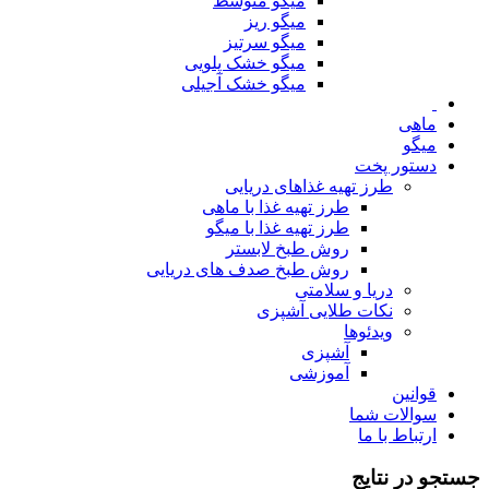
میگو متوسط
میگو ریز
میگو سرتیز
میگو خشک پلویی
میگو خشک آجیلی
ماهی
میگو
دستور پخت
طرز تهیه غذاهای دریایی
طرز تهیه غذا با ماهی
طرز تهیه غذا با میگو
روش طبخ لابستر
روش طبخ صدف های دریایی
دریا و سلامتی
نکات طلایی آشپزی
ویدئوها
آشپزی
آموزشی
قوانین
سوالات شما
ارتباط با ما
جستجو در نتایج