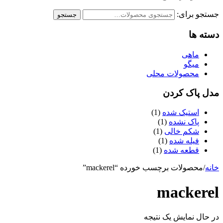
جستجو برای:
جستجو
دسته ها
ماهی
میگو
محصولات محلی
مدل پاک کردن
استیک شده
(1)
پاک نشده
(1)
شکم خالی
(1)
فیله شده
(1)
قطعه شده
(1)
خانه
/
محصولات برچسب خورده “mackerel”
mackerel
در حال نمایش یک نتیجه