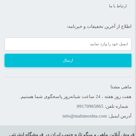
سیر را بیشتر به عنوان ادویه‌ای خوش طعم می‌شناسند. با این حال، در
ارتباط با ما
طول تاریخ، فرهنگ های مختلفی از سیر برای جلوگیری و درمان بیماری
های مختلف استفاده کرده‌اند. پودر سیر به دلیل مجموعه‌ای از مواد
اطلاع از آخرین تخفیفات و خبرنامه:
مغذی و ترکیبات مفید فعال متنوع، برای سلامتی بدن بسیار مفید است.
پودر سیر عطر و طعم بسیار قوی دارد.
بر اساس مطالعه انجام شده در مجله بین المللی پزشکی و علوم
ارسال
پزشکی، از سال 1500 قبل از میلاد از سیر برای پیشگیری و درمان
بیماری های مختلف استفاده می‌شود. این مطالعه و یک مطالعه در فوریه
2014 گزارش داد که سیر در درمان بسیاری از بیماری های مختلف، از
ماهی مشتا
جمله آرتروز، عفونت های تنفسی، اختلالات گوارشی، گزش مار و
هفت روز هفته ، 24 ساعت شبانه‌روز پاسخگوی شما هستیم.
حشرات، بیماری های زنان و بیماری های عفونی گنجانده شده است.
شماره تلفن:
09170965865
آدرس ایمیل:
info@mahimoshta.com
زردچوبه
فروش آنلاین ماهی و میگو تازه جنوب ایران در فروشگاه اینترنتی