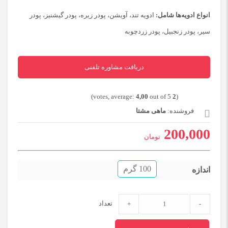
انواع ادویه‌ها شامل: 
ادویه تند، آویشن، پودر زیره، پودر گیشنیز، پودر 
سیر، پودر زنجبیل، پودر زردچوبه
دریافت مشاوره تلفنی
4,00
out of 5)
votes, average:
2
(
فروشنده:
ماهی مشتا
200,000
تومان
100 گرم
اندازه
ادویه
تعداد
+
-
و