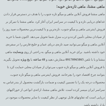
از جمله اصلی‌ترین و مهم‌ترین اجزای تشکیل دهنده ادویه و چاشنی
ماهی مشتا، ماهی تازه‌ش خوبه!
جنوب زردچوبه است. زردچوبه و به ویژه فعال‌ترین ترکیب آن کورکومین
ماهی مشتا فروش آنلاین ماهی و میگو تازه جنوب را با هدف در دسترس قرار دادن
دارای فواید زیادی برای سلامتی از نظر علمی‌است، مانند توانایی
غذاهای دریایی تازه و با کیفیت در سراسر ایران آغاز کرد. ماهی مشتا با تمرکز بر
پیشگیری از بیماری های قلبی، آلزایمر و سرطان. زردچوبه موجود در
فروش اینترنتی ماهی و میگو جنوب، تازه‌ترین و با کیفیت‌ترین محصولات صید روز را
ادویه ماهی جنوب یک ماده غذایی ضد التهاب و آنتی اکسیدان قوی است
از صیادان محلی تأمین کرده و درب منزل شما تحویل می‌دهد. اکنون شما با خرید
و همچنین به بهبود علائم افسردگی و آرتروز کمک می‌کند.
آنلاین ماهی و میگو می‌توانید صید تازه‌ی دریای عمان و خلیج فارس را در سفره‌ی
خود داشته باشید. برای خرید آنلاین ماهی و میگو، به راحتی از روی
وبسایت
ماهی
زنجبیل
مشتا و یا با تلفن
09170965865
سفارش دهید و
48
ساعته
با
یخ
ویژه
تحویل بگیرید.
با فروش آنلاین ماهی و میگو تازه جنوب می‌توان از صیادان محلی حمایت کرد تا
زنجبیل یک گیاه گرمسیری است که از هزاران سال پیش در فرهنگ های
بتوانند چرخ اقتصاد خود را بچرخانند. فروش اینترنتی ماهی و میگو تازه جنوب،
آسیایی برای درمان ناراحتی معده، اسهال و حالت تهوع استفاده
محصولات درجه یک را با تضمین کیفیت و ضمانت بازگشت محصول از بندرعباس به
می‌شود. زنجبیل یکی دیگر از ادویه های خوشمزه است که در ترکیب
سراسر ایران میسر کرده است. تلاش ماهی مشتا، ارائه‌ی انواعی از خوراکیهای
ادویه جنوب جهت مزه دارکردن ماهی و میگو به کار می‌رود. زنجبیل
دریایی است که تفاوتهای قابل توجهی از نظر کیفیت با سایر محصولات موجود در
موجود در ادویه ماهی در آرامش حالت تهوع مربوط به بارداری و کاهش
بازار داشته باشد.