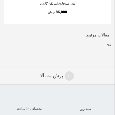
پودر سوخاری امریکن گاردن
86,000
گشنیز موجود در ادویه جنوب مخصوص ماهی گیاهی است که معمولاً
تومان
برای طعم دادن به غذاهای بین المللی استفاده می‌شود. از گیاه
Coriandrum sativum می‌آید. بسیاری از مردم از گشنیز در غذاهایی مانند
مقالات مرتبط
سوپ و همچنین غذاهای هندی، خاورمیانه و آسیایی مانند کاری و ماسالا
استفاده می‌کنند. برگ گشنیز اغلب به صورت کامل استفاده می‌شود، در
NA
حالی که از بذر آن به صورت خشک یا آسیاب شده استفاده می‌شود.
گشنیز موجود در ادویه جنوب با کاهش فشار خون و کلسترول LDL (بد)
ضمن افزایش کلسترول HDL (خوب) از قلب شما محافظت می‌کند. به
پرش به بالا
نظر می‌رسد یک رژیم غذایی غنی از ادویه با خطر کمتری از بیماری قلبی
مرتبط است. آنتی اکسیدان های موجود در گشنیز ممکن است باعث
کاهش التهاب مغز، بهبود حافظه و کاهش علائم اضطراب شود، هرچند
تحقیقات بیشتری لازم است. مزایای گیشنیز موجود در چاشنی جنوب
صید روز
پشتیبانی 24 ساعته
مخصوص ماهی عبارت است از: