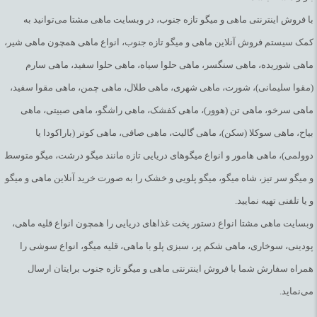
ناراحتی شکمی‌پس از جراحی موثر است.
با فروش اینترنتی ماهی و میگو تازه جنوب، در وبسایت ماهی مشتا می‌توانید به
کمک سیستم فروش آنلاین ماهی و میگو تازه جنوب، انواع ماهی همچون ماهی شیر،
ارزش غذایی و خواص ادویه و چاشنی جنوب
ماهی شوریده، ماهی سنگسر، ماهی حلوا سیاه، ماهی حلوا سفید، ماهی سارم
(مقوا سلیمانی)، شورت، ماهی شهری، ماهی طلال، ماهی چمن، ماهی مقوا سفید،
مخصوص ماهی و میگو
ماهی سرخو، ماهی تن (هوور)، ماهی کفشک، ماهی راشگو، ماهی صبیتی، ماهی
بیش از 100 ادویه جات رایج در سراسر جهان برای آشپزی استفاده
بیاح، ماهی سوکلا (سکن)، ماهی گالیت، ماهی صافی، ماهی کوتر (باراکودا یا
می‌شود. ادویه‌ها منابع غنی از آنتی اکسیدان هستند. استافده از ادویه و
دوولمی)، ماهی هامور و انواع میگوهای دریایی تازه مانند میگو درشت، میگو متوسط
چاشنی های جنوب علاوه بر مزه دار کردن ماهی و طعم بخشیده به آن
و میگو سر تیز، شاه میگو، میگو پلویی و خشک را به صورت خرید آنلاین ماهی و میگو
دارای فواید و مزایای بالایی هستند. از طرفی ادویه ماهی جنوب دارای
و یا تلفنی تهیه نمایید.
طبعی گرم بوده و طبع سر ماهی را تعدیل می‌نماید. از طرف دیگر ادویه
وبسایت ماهی مشتا انواع دستور پخت غذاهای دریایی را همچون انواع قلیه ماهی،
جنوب دارای خواص بسیاری برای سلامتی است از جمله:
پودینی، سوخاری، ماهی شکم پر، سبزی پلو با ماهی، قلیه میگو، انواع سوشی را
ادویه و چاشنی جنوب برای سلامت قلب مفید بوده و دارای اثراتی مانند
همراه سفارش شما با فروش اینترنتی ماهی و میگو تازه جنوب برایتان ارسال
کاهش سطح کلسترول خون و تری گلیسیرید در بدن می‌باشد. ادویه
می‌نماید.
ماهی به ویژه برای افراد دیابتی که در معرض خطر بیشتری برای ابتلا به