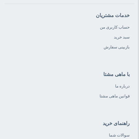
به کاهش قند خون کمک می‌کند.
سرشار از آنتی اکسیدان های تقویت کننده سیستم ایمنی بدن است.
خدمات مشتریان
برای سلامت قلب مفید می‌باشد.
حساب کاربری من
از سلامت مغز محافظت می‌کند
سبد خرید
باعث هضم آسان ماهی و سلامت روده شود
بازبینی سفارش
پودر سیر
با ماهی مشتا
یکی دیگر از مواد موجد در ادویه و چاشنی جنوب مخصوص ماهی پودر
درباره ما
سیر است. ثابت شده است که کلسترول را کاهش داده و خون را تصفیه
قوانین ماهی مشتا
می‌کند، به جلوگیری از سکته مغزی، فشار خون بالا و بیماری های قلبی
کمک می‌کند. رشد سلولهای سرطانی را مسدود می‌کند. بنابراین، افرادی
راهنمای خرید
که سیر می‌خورند کمتر به سرطان معده و روده بزرگ مبتلا می‌شوند.
همچنین ادعا می‌شود که پودر سیر به تنظیم سطح قند خون کمک می‌کند.
سوالات شما