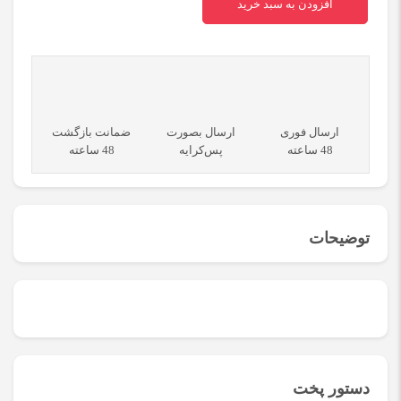
افزودن به سبد خرید
چاشنی
مخصوص
ماهی
و
ارسال فوری
ارسال بصورت
ضمانت بازگشت
48 ساعته
پس‌کرایه
48 ساعته
میگو
جنوب
quantity
توضیحات
انواع ادویه برای
طعم دادن به ماهی
و میگو
دستور پخت