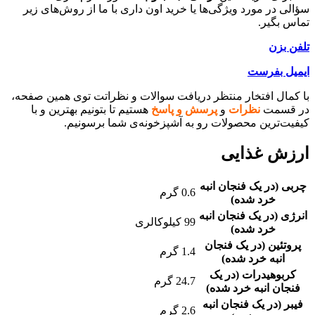
سؤالی در مورد ویژگی‌ها یا خرید اون داری با ما از روش‌های زیر
تماس بگیر.
تلفن بزن
ایمیل بفرست
با کمال افتخار منتظر دریافت سوالات و نظراتت توی همین صفحه،
در قسمت
نظرات
و
پرسش و پاسخ
هستیم تا بتونیم بهترین و با
کیفیت‌ترین محصولات رو به آشپزخونه‌ی شما برسونیم.
ارزش غذایی
چربی (در یک فنجان انبه
0.6 گرم
خرد شده)
انرژی (در یک فنجان انبه
99 کیلوکالری
خرد شده)
پروتئین (در یک فنجان
1.4 گرم
انبه خرد شده)
کربوهیدرات (در یک
24.7 گرم
فنجان انبه خرد شده)
فیبر (در یک فنجان انبه
2.6 گرم