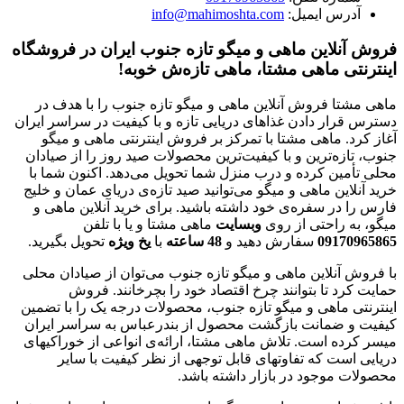
آدرس ایمیل:
info@mahimoshta.com
فروش آنلاین ماهی و میگو تازه جنوب ایران در فروشگاه
اینترنتی ماهی مشتا، ماهی تازه‌ش خوبه!
ماهی مشتا فروش آنلاین ماهی و میگو تازه جنوب را با هدف در
دسترس قرار دادن غذاهای دریایی تازه و با کیفیت در سراسر ایران
آغاز کرد. ماهی مشتا با تمرکز بر فروش اینترنتی ماهی و میگو
جنوب، تازه‌ترین و با کیفیت‌ترین محصولات صید روز را از صیادان
محلی تأمین کرده و درب منزل شما تحویل می‌دهد. اکنون شما با
خرید آنلاین ماهی و میگو می‌توانید صید تازه‌ی دریای عمان و خلیج
فارس را در سفره‌ی خود داشته باشید. برای خرید آنلاین ماهی و
میگو، به راحتی از روی
وبسایت
ماهی مشتا و یا با تلفن
09170965865
سفارش دهید و
48
ساعته
با
یخ
ویژه
تحویل بگیرید.
با فروش آنلاین ماهی و میگو تازه جنوب می‌توان از صیادان محلی
حمایت کرد تا بتوانند چرخ اقتصاد خود را بچرخانند. فروش
اینترنتی ماهی و میگو تازه جنوب، محصولات درجه یک را با تضمین
کیفیت و ضمانت بازگشت محصول از بندرعباس به سراسر ایران
میسر کرده است. تلاش ماهی مشتا، ارائه‌ی انواعی از خوراکیهای
دریایی است که تفاوتهای قابل توجهی از نظر کیفیت با سایر
محصولات موجود در بازار داشته باشد.