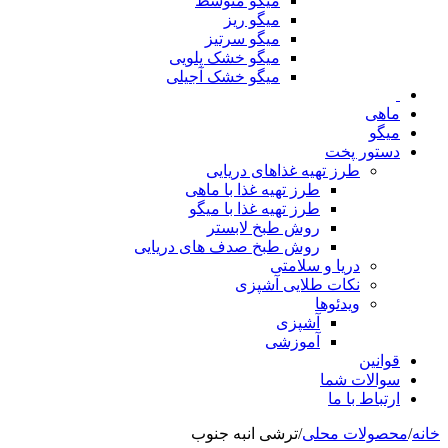
میگو متوسط
میگو ریز
میگو سرتیز
میگو خشک پلویی
میگو خشک آجیلی
ماهی
میگو
دستور پخت
طرز تهیه غذاهای دریایی
طرز تهیه غذا با ماهی
طرز تهیه غذا با میگو
روش طبخ لابستر
روش طبخ صدف های دریایی
دریا و سلامتی
نکات طلایی آشپزی
ویدئوها
آشپزی
آموزشی
قوانین
سوالات شما
ارتباط با ما
خانه
/
محصولات محلی
/
ترشی انبه جنوب