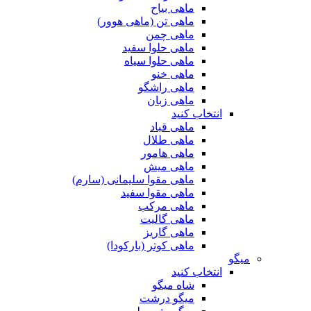
ماهی بیاح
ماهی تن (ماهی هوور)
ماهی چمن
ماهی حلوا سفید
ماهی حلوا سیاه
ماهی خنو
ماهی راشگو
ماهی زبان
انتخاب کنید
ماهی قباد
ماهی طلال
ماهی هامور
ماهی میش
ماهی مقوا سلیمانی (سارم)
ماهی مقوا سفید
ماهی مرکب
ماهی گالیت
ماهی گاریز
ماهی کوتر (بارکودا)
میگو
انتخاب کنید
شاه میگو
میگو درشت