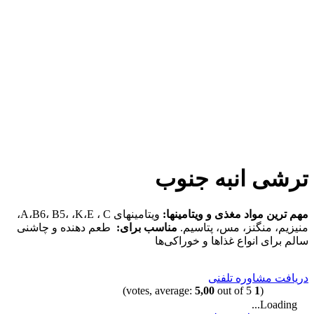
ترشی انبه جنوب
مهم ترین مواد مغذی و ویتامینها
:
ویتامینهای A،B6، B5، ،K،E ، C،
منیزیم، منگنز، مس، پتاسیم.
مناسب برای
:
طعم دهنده و چاشنی
سالم برای انواع غذاها و خوراکی‌ها
دریافت مشاوره تلفنی
5,00
out of 5)
votes, average:
1
(
Loading...